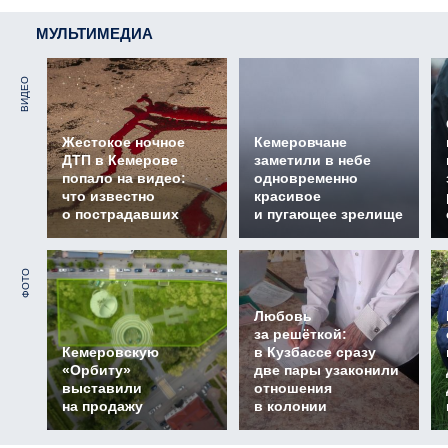
МУЛЬТИМЕДИА
ВИДЕО
Жестокое ночное
Кемеровчане
ДТП в Кемерове
заметили в небе
попало на видео:
одновременно
что известно
красивое
о пострадавших
и пугающее зрелище
ФОТО
Любовь
за решёткой:
Кемеровскую
в Кузбассе сразу
«Орбиту»
две пары узаконили
выставили
отношения
на продажу
в колонии