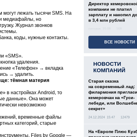
Директор кемеровско
компании не платил
м могут лежать тысячи SMS. На
зарплату и накопил д
ли медиафайлы, но
в 3,4 млн рублей
рузку. Журнал звонков
сегодня, 15:08
168
системы.
банка, коды, нужные контакты.
ВСЕ НОВОСТИ
ли «SMS».
кнопка удаления.
НОВОСТИ
жение «Телефон» → вкладка
КОМПАНИЙ
ись → удалить.
ище: тёмная материя
Старая сказка
на современный лад:
филармония приглас
» в настройках Android, то
кемеровчан на «Гуси-
ые данные». Она может
лебеди, или Волшеб
актически невозможно
секрет»
ложений, временные файлы
24.12.2024 15:47
12479
артных категорий, старые
На «Европе Плюс Куз
нструменты. Files by Google —