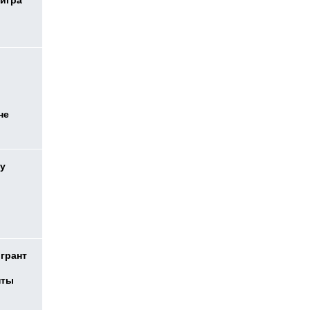
 игра
не
у
 грант
нты