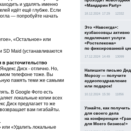
проходит новогодняя
находить и удалять именно
«Мандарин Party»
елей идёт ещё глубже. Если
18.12.2024 17:29
12332
могла — попробуйте начать
Это «Навсегда»:
кузбассовцы активно
подключают услуги
угое», «Остальное» или
«Ростелекома»
по фиксированной це
ли SD Maid (устанавливаются
17.12.2024 14:49
13099
я в расточительство
Яндекс Диск - отлично. Но,
Напишите письмо Дед
самом телефоне тоже. Вы
Морозу — получите
льную память теми же самыми
аудиопоздравление
или подарок!
ять. В Google Фото есть
10.12.2024 15:30
11856
даляет локальные копии всех
кс Диск предлагает то же
Узнайте, как получить
 возвращает вам гигабайты.
для своего дела
на конференции «Гра
.
для Моего бизнеса!»
» или «Удалить локальные