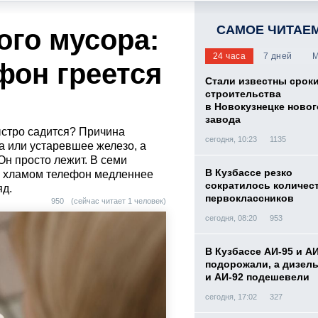
САМОЕ ЧИТАЕ
ого мусора:
24 часа
7 дней
М
фон греется
Стали известны срок
строительства
в Новокузнецке новог
завода
ыстро садится? Причина
сегодня, 10:23
1135
а или устаревшее железо, а
н просто лежит. В семи
В Кузбассе резко
й хламом телефон медленнее
сократилось количес
яд.
первоклассников
950
(сейчас читает 1 человек)
сегодня, 08:20
953
В Кузбассе АИ-95 и А
подорожали, а дизел
и АИ-92 подешевели
сегодня, 17:02
327