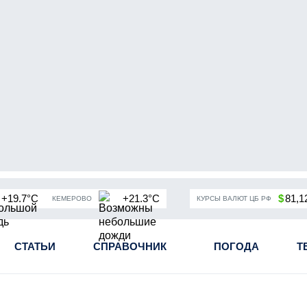
+19.7°C
+21.3°C
$
81,1
КЕМЕРОВО
КУРСЫ ВАЛЮТ ЦБ РФ
чная мобилизация в России
СТАТЬИ
СПРАВОЧНИК
Угольная промышленность Кузба
ПОГОДА
Т