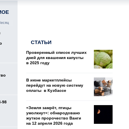
МОЕ
есяц
и
СТАТЬИ
о
Проверенный список лучших
дней для квашения капусты
в 2025 году
тво
В июне маркетплейсы
перейдут на новую систему
оплаты в Кузбассе
И-98
ь
«Земля замрёт, птицы
умолкнут»: обнародовано
жуткое пророчество Ванги
на 12 апреля 2026 года