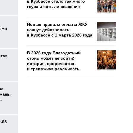
в Кузбассе стало так много
гнуса и есть ли спасение
Новые правила оплаты ЖКУ
ыми
начнут действовать
в Кузбассе с 1 марта 2026 года
В 2026 году Благодатный
ются
огонь может не сойти:
история, пророчества
и тревожная реальность
ва
ржаны
ь
И-98
ь