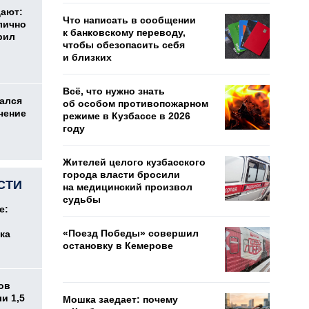
дают:
Что написать в сообщении
лично
к банковскому переводу,
рил
чтобы обезопасить себя
и близких
Всё, что нужно знать
ался
об особом противопожарном
чение
режиме в Кузбассе в 2026
году
Жителей целого кузбасского
города власти бросили
СТИ
на медицинский произвол
судьбы
е:
«Поезд Победы» совершил
ка
остановку в Кемерове
ов
и 1,5
Мошка заедает: почему