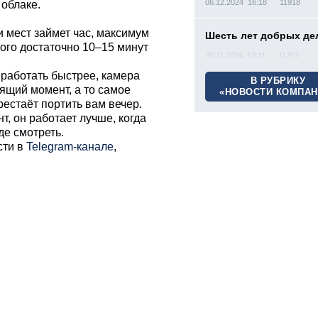
06.12.2024 16:18
11918
 облаке.
 мест займет час, максимум
Шесть лет добрых де
того достаточно 10–15 минут
30.11.2024 12:11
11707
 работать быстрее, камера
В РУБРИКУ
ящий момент, а то самое
«НОВОСТИ КОМПАН
естаёт портить вам вечер.
, он работает лучше, когда
де смотреть.
сти в
Telegram-канале
,