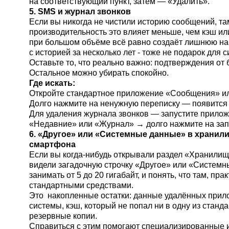
на соответствующий пункт, затем — «Удалить».
5. SMS и журнал звонков
Если вы никогда не чистили историю сообщений, та
производительность это влияет меньше, чем кэш и
при большом объёме всё равно создаёт лишнюю наг
с историей за несколько лет - тоже не подарок для 
Оставьте то, что реально важно: подтверждения от 
Остальное можно убирать спокойно.
Где искать:
Откройте стандартное приложение «Сообщения» и
Долго нажмите на ненужную переписку — появится 
Для удаления журнала звонков — запустите прило
«Недавние» или «Журнал» → долго нажмите на зап
6. «Другое» или «Системные данные» в хранил
смартфона
Если вы когда-нибудь открывали раздел «Хранилище
видели загадочную строчку «Другое» или «Системн
занимать от 5 до 20 гигабайт, и понять, что там, пр
стандартными средствами.
Это накопленные остатки: данные удалённых при
системы, кэш, который не попал ни в одну из станд
резервные копии.
Справиться с этим помогают специализированные и