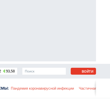
2
€
93,58
ВОЙТИ
сса
ЕМЫ
:
Пандемия коронавирусной инфекции
Частичная мобили