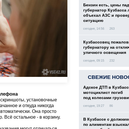
Бензин есть, цены па
губернатор Кузбасса 
объехал АЗС и прове
ситуацию
сегодня, 14:56
263
Кузбассовец пожалов
губернатору на отклю
уличного освещения
сегодня, 09:15
232
СВЕЖИЕ НОВО
Адское ДТП в Кузбасс
мотоциклист погиб
телефона
под колесами грузови
 скриншоты, установочные
качанное и откуда никогда
сегодня, 19:27
86
автоматически. Она просто
. Всё остальное - в корзину.
В Кузбассе с должник
по алиментам взыскал
азвания могут отличаться