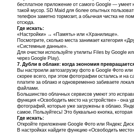
бесплатное приложение от самого Google — умеет 
такой мусор. SD Maid для более опытных пользоват
телефон заметно тормозит, а обычная чистка не по
отсюда.
Где искать:
«Настройки» → «Память» или «Хранилище».
Посмотрите, сколько места занимает категория «Др
«Системные данные».
Для очистки используйте утилиты Files by Google и
через Google Play).
7. Дубли в облаке: когда экономия превращаетс
Вы настроили автозагрузку фото в Google Фото или 
скорее всего, при этом фотографии остались и на 
платите за облако и одновременно забиваете лока
файлами.
Большинство облачных сервисов умеют это исправл
функция «Освободить место на устройстве» - она у
фотографий, которые уже загружены в облако. Янде
самое. Пользуйтесь! Это буквально кнопка, которая
Где искать:
Откройте приложение Google Фото или Яндекс Диск
В настройках найдите функцию «Освободить место