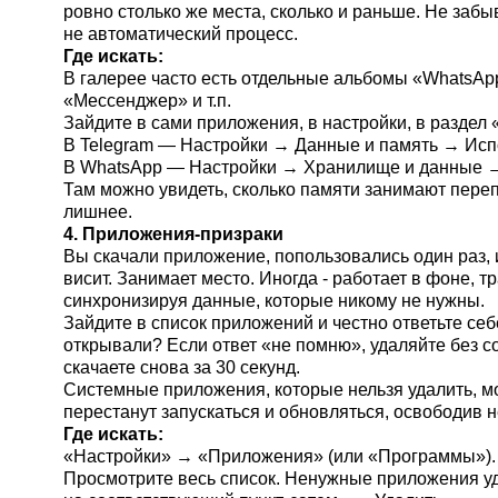
ровно столько же места, сколько и раньше. Не забы
не автоматический процесс.
Где искать:
В галерее часто есть отдельные альбомы «WhatsApp 
«Мессенджер» и т.п.
Зайдите в сами приложения, в настройки, в раздел
В Telegram — Настройки → Данные и память → Исп
В WhatsApp — Настройки → Хранилище и данные 
Там можно увидеть, сколько памяти занимают переп
лишнее.
4. Приложения-призраки
Вы скачали приложение, попользовались один раз, 
висит. Занимает место. Иногда - работает в фоне, тр
синхронизируя данные, которые никому не нужны.
Зайдите в список приложений и честно ответьте себ
открывали? Если ответ «не помню», удаляйте без с
скачаете снова за 30 секунд.
Системные приложения, которые нельзя удалить, мо
перестанут запускаться и обновляться, освободив 
Где искать:
«Настройки» → «Приложения» (или «Программы»).
Просмотрите весь список. Ненужные приложения у