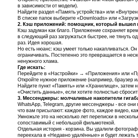
в зависимости от модели).
Найдите раздел «Память устройства» или «Внутрен
В списке папок выберите «Downloads» или «Загрузк
2. Кэш приложений: помощник, который вышел 
Кэш задуман как благо. Приложение сохраняет вре
в следующий раз загружаться быстрее, не тянуть одн
раз. Идея хорошая.
Но есть нюанс: кэш умеет только накапливаться. Он
ограничивать. Постепенно это превращается в неск
ненужного хлама.
Где искать:
Перейдите в «Настройки» → «Приложения» или «
Откройте нужное приложение (например, браузер и
Найдите пункт «Память» или «Хранилище», затем н
«Очистить данные», если хотите полностью сбросит
3. Мессенджеры: молчаливые накопители гигаб
WhatsApp, Telegram, другие мессенджеры - все они
что вам присылают: каждое фото, каждое видео, к
Умножьте это на несколько лет переписки в нескольк
сопоставимый с небольшой фильмотекой.
Отдельная история - корзина. Вы удалили фотограф
переехала в «Недавно удалённые» и будет лежать 