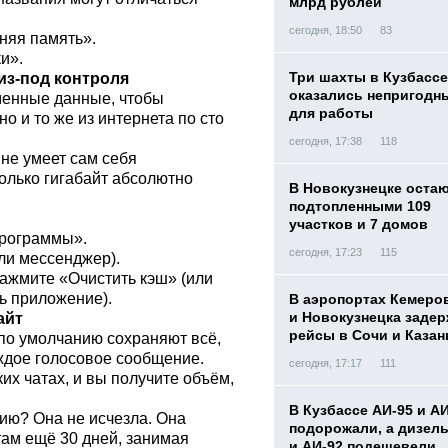
млрд рублей
сегодня, 18:50
83
няя память».
и».
Три шахты в Кузбассе
из-под контроля
оказались непригодн
менные данные, чтобы
для работы
о и то же из интернета по сто
сегодня, 17:38
118
 не умеет сам себя
олько гигабайт абсолютно
В Новокузнецке оста
подтопленными 109
участков и 7 домов
Программы».
сегодня, 17:23
115
ли мессенджер).
ажмите «Очистить кэш» (или
ь приложение).
В аэропортах Кемеро
и Новокузнецка заде
айт
рейсы в Сочи и Казан
 по умолчанию сохраняют всё,
аждое голосовое сообщение.
сегодня, 17:17
111
их чатах, и вы получите объём,
В Кузбассе АИ-95 и А
ию? Она не исчезла. Она
подорожали, а дизел
там ещё 30 дней, занимая
и АИ-92 подешевели