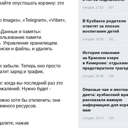
вайте опустошать корзину: это
сегодня, 17:02
327
Images», «Telegram», «Viber»,
В Кузбассе родители
ответят за плохое
воспитание детей
 «Данные и память»:
ользование памяти.
сегодня, 16:56
141
→ Управление хранилищем.
иски и файлы, и удалить
История спасения
на Красном озере
в Кемерове: отдыха
и забыли. Теперь оно просто
предотвратили траге
атит заряд и трафик,
сегодня, 15:48
146
е: когда вы последний раз это
ожалений. Нужно будет -
Опасные чаи и жестка
диета: кузбасский вр
рассказала важную
жно хотя бы отключить: они
информацию для кор
немного ресурсов.
мам
сегодня, 15:14
154
далите, нажав