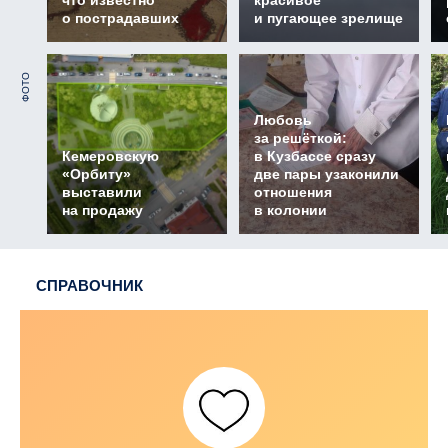
что известно
красивое
о пострадавших
и пугающее зрелище
ФОТО
Любовь
за решёткой:
Кемеровскую
в Кузбассе сразу
«Орбиту»
две пары узаконили
выставили
отношения
на продажу
в колонии
СПРАВОЧНИК