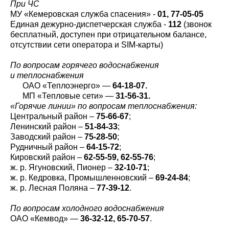
При ЧС
МУ «Кемеровская служба спасения» -
01, 77-05-05
Единая дежурно-диспетчерская служба -
112
(звонок
бесплатный, доступен при отрицательном балансе,
отсутствии сети оператора и SIM-карты)
По вопросам горячего водоснабжения
и теплоснабжения
ОАО «Теплоэнерго» —
64-18-07.
МП «Тепловые сети» —
31-56-31.
«Горячие линии» по вопросам теплоснабжения:
Центральный район –
75-66-67
;
Ленинский район –
51-84-33
;
Заводский район –
75-28-50
;
Рудничный район –
64-15-72
;
Кировский район –
62-55-59, 62-55-76
;
ж. р. Ягуновский, Пионер –
32-10-71
;
ж. р. Кедровка, Промышленновский –
69-24-84
;
ж. р. Лесная Поляна –
77-39-12
.
По вопросам холодного водоснабжения
ОАО «Кемвод» —
36-32-12, 65-70-57
.