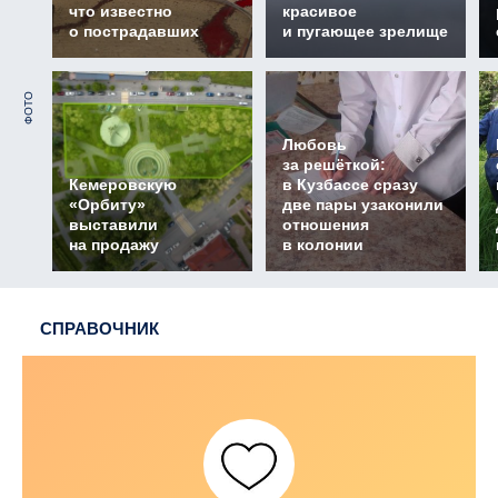
что известно
красивое
о пострадавших
и пугающее зрелище
ФОТО
Любовь
за решёткой:
Кемеровскую
в Кузбассе сразу
«Орбиту»
две пары узаконили
выставили
отношения
на продажу
в колонии
СПРАВОЧНИК