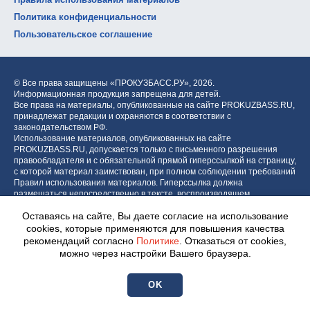
Политика конфиденциальности
Пользовательское соглашение
© Все права защищены «ПРОКУЗБАСС.РУ»,
2026.
Информационная продукция запрещена для детей.
Все права на материалы, опубликованные на сайте PROKUZBASS.RU,
принадлежат редакции и охраняются в соответствии с
законодательством РФ.
Использование материалов, опубликованных на сайте
PROKUZBASS.RU, допускается только с письменного разрешения
правообладателя и с обязательной прямой гиперссылкой на страницу,
с которой материал заимствован, при полном соблюдении требований
Правил использования материалов. Гиперссылка должна
размещаться непосредственно в тексте, воспроизводящем
оригинальный материал PROKUZBASS.RU, до или после цитируемого
Оставаясь на сайте, Вы даете согласие на использование
блока.
cookies, которые применяются для повышения качества
рекомендаций согласно
Политике
. Отказаться от cookies,
можно через настройки Вашего браузера.
Разработка портала:
Центр интернет-проектов «МОЁ!»
OK