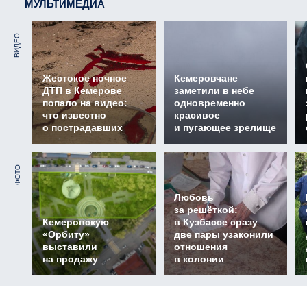
МУЛЬТИМЕДИА
ВИДЕО
Жестокое ночное
Кемеровчане
ДТП в Кемерове
заметили в небе
попало на видео:
одновременно
что известно
красивое
о пострадавших
и пугающее зрелище
ФОТО
Любовь
за решёткой:
Кемеровскую
в Кузбассе сразу
«Орбиту»
две пары узаконили
выставили
отношения
на продажу
в колонии