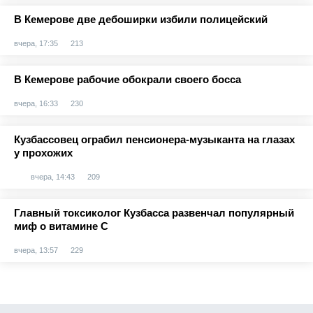
В Кемерове две дебоширки избили полицейский
вчера, 17:35
213
В Кемерове рабочие обокрали своего босса
вчера, 16:33
230
Кузбассовец ограбил пенсионера-музыканта на глазах
у прохожих
вчера, 14:43
209
Главный токсиколог Кузбасса развенчал популярный
миф о витамине С
вчера, 13:57
229