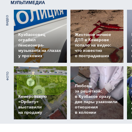
МУЛЬТИМЕДИА
ВИДЕО
Кузбассовец
Жестокое ночное
ограбил
ДТП в Кемерове
пенсионера-
попало на видео:
музыканта на глазах
что известно
у прохожих
о пострадавших
ФОТО
Любовь
за решёткой:
Кемеровскую
в Кузбассе сразу
«Орбиту»
две пары узаконили
выставили
отношения
на продажу
в колонии