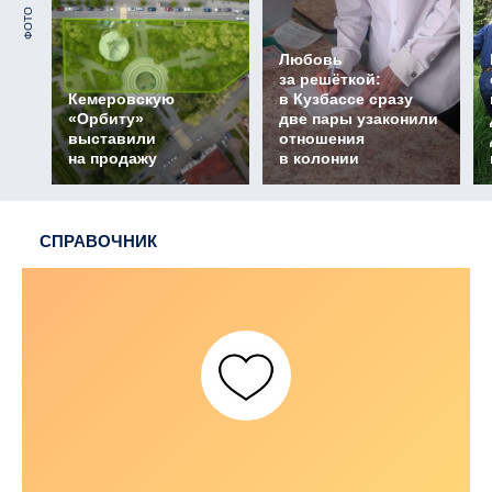
ФОТО
Любовь
за решёткой:
Кемеровскую
в Кузбассе сразу
«Орбиту»
две пары узаконили
выставили
отношения
на продажу
в колонии
СПРАВОЧНИК