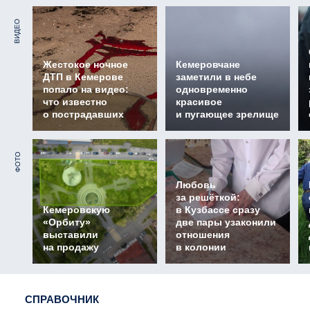
ВИДЕО
Жестокое ночное
Кемеровчане
ДТП в Кемерове
заметили в небе
попало на видео:
одновременно
что известно
красивое
о пострадавших
и пугающее зрелище
ФОТО
Любовь
за решёткой:
Кемеровскую
в Кузбассе сразу
«Орбиту»
две пары узаконили
выставили
отношения
на продажу
в колонии
СПРАВОЧНИК