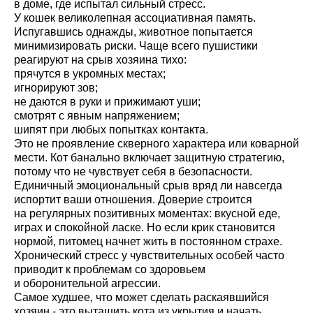
в доме, где испытал сильный стресс.
У кошек великолепная ассоциативная память.
Испугавшись однажды, животное попытается
минимизировать риски. Чаще всего пушистики
реагируют на срыв хозяина тихо:
прячутся в укромных местах;
игнорируют зов;
не даются в руки и прижимают уши;
смотрят с явным напряжением;
шипят при любых попытках контакта.
Это не проявление скверного характера или коварной
мести. Кот банально включает защитную стратегию,
потому что не чувствует себя в безопасности.
Единичный эмоциональный срыв вряд ли навсегда
испортит ваши отношения. Доверие строится
на регулярных позитивных моментах: вкусной еде,
играх и спокойной ласке. Но если крик становится
нормой, питомец начнет жить в постоянном страхе.
Хронический стресс у чувствительных особей часто
приводит к проблемам со здоровьем
и оборонительной агрессии.
Самое худшее, что может сделать раскаявшийся
хозяин - это вытащить кота из укрытия и начать