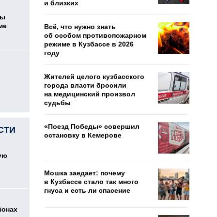
и близких
цы
ме
Всё, что нужно знать
об особом противопожарном
режиме в Кузбассе в 2026
году
Жителей целого кузбасского
города власти бросили
на медицинский произвол
судьбы
«Поезд Победы» совершил
СТИ
остановку в Кемерове
ую
Мошка заедает: почему
в Кузбассе стало так много
гнуса и есть ли спасение
йонах