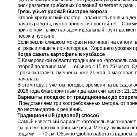
риск развития грибковых болезней взлетает в разы.
Грязь убьет урожай быстрее мороза
Второй критический фактор - влажность почвы в ден
начать работы, нужно провести простой тест. Сожми
при легком тычке пальцем идеальный грунт должен 
песок в пустыне.
Если земля слишком мокрая и налипает на сапоги, 
в грязь и лишите их кислорода. Хорошего урожая пр
Когда сажать картофель в кузбассе
В Кемеровской области традиционно картофель саж
второй половине мая — обычно с 15 по 25 числа. О
сроки оказались смещены: уже 21 мая, а массовая 
началась.
В этом году, с учётом погоды, времени на высадку 
2026 года благоприятными датами считаются: 21, 25,
Варианты посадки: от традиционных до совре
Представляем три востребованных метода, от при
до нестандартных решений.
Традиционный (рядовой) способ
Самый известный вариант: картофель высаживают 
см, размещая их в ровные ряды. Между лунками ос
рядами — 70 см. Обычно удобно работать вдвоём: о