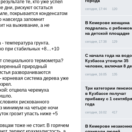
города
результате те, кто уже успел
е дни, рискуют остаться
сегодня, 17:44
120
емле, покрывается конденсатом
но навсегда запомнит
В Кемерове женщина
ит на выживание, а не
подралась с ребенко
на детской площадке
сегодня, 17:38
129
 - температура грунта.
ко при стабильных +8…+10
С начала года на вод
ет специального термометра?
Кузбасса утонули 35
человек, включая 8 д
роверенный природный
листья разворачиваются
сегодня, 16:05
135
 - корневая система дерева уже
озрел.
Три категории пенси
ой: отцвела черемуха
в Кузбассе получат
ришло.
прибавку с 1 сентября
условиях рискованного
года
оз минимум на четыре ночи
сегодня, 16:02
417
ток грозит упасть ниже +5
овцам тоже не стоит. В горячем
В Кемерове незаконн
ают, теряют крахмалистость, а
спаивали людей