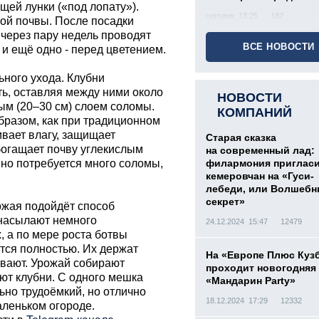
щей лунки («под лопату»).
сегодня, 13:25
182
ной почвы. После посадки
 через пару недель проводят
ВСЕ НОВОСТИ
 и ещё одно - перед цветением.
ьного ухода. Клубни
ь, оставляя между ними около
НОВОСТИ
ым (20–30 см) слоем соломы.
КОМПАНИЙ
бразом, как при традиционном
вает влагу, защищает
Старая сказка
обогащает почву углекислым
на современный лад:
 но потребуется много соломы,
филармония приглас
кемеровчан на «Гуси-
лебеди, или Волшеб
секрет»
ожая подойдёт способ
 насылают немного
24.12.2024 15:47
12479
, а по мере роста ботвы
тся полностью. Их держат
На «Европе Плюс Куз
ивают. Урожай собирают
проходит новогодняя
ют клубни. С одного мешка
«Мандарин Party»
ьно трудоёмкий, но отлично
18.12.2024 17:29
12332
леньком огороде.