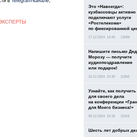
сти в
Telegram-канале
,
Это «Навсегда»:
кузбассовцы активно
подключают услуги
ЭКСПЕРТЫ
«Ростелекома»
по фиксированной це
17.12.2024 14:49
13099
Напишите письмо Дед
Морозу — получите
аудиопоздравление
или подарок!
10.12.2024 15:30
11856
Узнайте, как получить
для своего дела
на конференции «Гра
для Моего бизнеса!»
06.12.2024 16:18
11918
Шесть лет добрых де