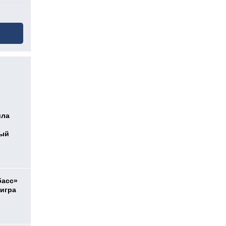
ила
ный
басс»
 игра