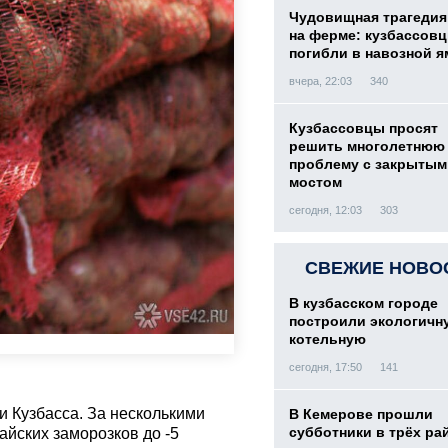
Чудовищная трагедия
на ферме: кузбассов
погибли в навозной я
вчера, 22:03
340
Кузбассовцы просят
решить многолетнюю
проблему с закрытым
мостом
сегодня, 12:03
303
СВЕЖИЕ НОВО
В кузбасском городе
построили экологичн
котельную
сегодня, 17:50
141
и Кузбасса. За несколькими
В Кемерове прошли
субботники в трёх ра
айских заморозков до -5