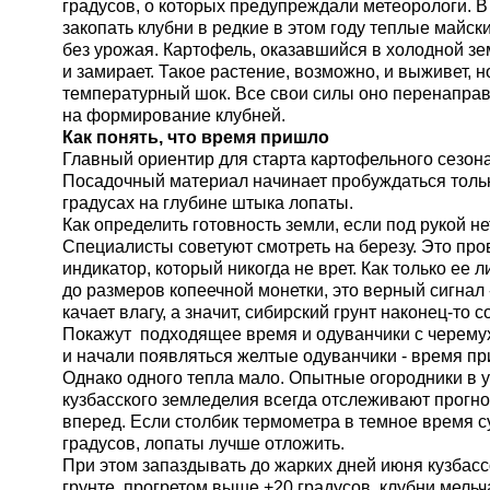
градусов, о которых предупреждали метеорологи. В 
закопать клубни в редкие в этом году теплые майски
без урожая. Картофель, оказавшийся в холодной з
и замирает. Такое растение, возможно, и выживет, 
температурный шок. Все свои силы оно перенаправ
на формирование клубней.
Как понять, что время пришло
Главный ориентир для старта картофельного сезона
Посадочный материал начинает пробуждаться толь
градусах на глубине штыка лопаты.
Как определить готовность земли, если под рукой н
Специалисты советуют смотреть на березу. Это п
индикатор, который никогда не врет. Как только ее 
до размеров копеечной монетки, это верный сигнал
качает влагу, а значит, сибирский грунт наконец-то с
Покажут подходящее время и одуванчики с черемух
и начали появляться желтые одуванчики - время п
Однако одного тепла мало. Опытные огородники в 
кузбасского земледелия всегда отслеживают прогн
вперед. Если столбик термометра в темное время су
градусов, лопаты лучше отложить.
При этом запаздывать до жарких дней июня кузбасс
грунте, прогретом выше +20 градусов, клубни мельч