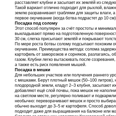
расставляет клубни и засыпает их землёй из следую
Такой вариант отлично подходит для рыхлой, влаж
землю разравнивают граблями для защиты влаги, а
первое окучивание (когда ботва подрастет до 10 см)
Посадка под солому
Этот способ популярен за счёт простоты и минимал
выкладывают прямо на подготовленную поверхност
30 см, слегка присыпают землёй и покрывают толст
По мере роста ботвы солому подсыпают похожим о
окучивании. Преимущества метода: солома задержи
картофель от заморозков и сорняков, разлагаясь, 
газом. Клубни легко вытаскивать после созревания,
а также есть риск появления мышей.
Посадка в мешки
Для небольших участков или получения раннего ур
с мешками. Берут плотный мешок (50–100 литров),
плодородной земли, кладут 2–3 клубня, засыпают их
добавляют ещё слой почвы, пока мешок не наполни
на светлом месте, регулярно поливают и подкармл
необычно: переворачивают мешок и просто выбира
обычно выходит до 3–5 кг картофеля. Способ довол
подходит даже для выращивания на балконе или ма