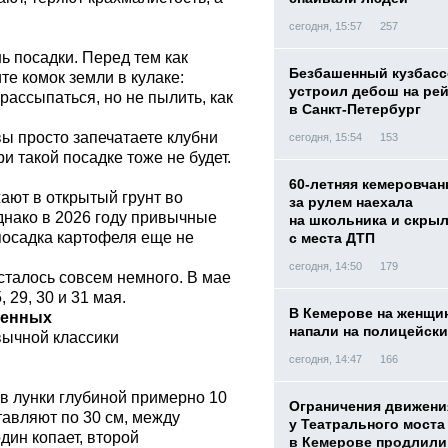
сегодня, 15:57
257
ь посадки. Перед тем как
Безбашенный кузбас
те комок земли в кулаке:
устроил дебош на ре
рассыпаться, но не пылить, как
в Санкт-Петербург
вы просто запечатаете клубни
сегодня, 15:54
153
и такой посадке тоже не будет.
60-летняя кемеровчан
ают в открытый грунт во
за рулем наехала
днако в 2026 году привычные
на школьника и скры
посадка картофеля еще не
с места ДТП
сегодня, 14:50
179
осталось совсем немного. В мае
 29, 30 и 31 мая.
В Кемерове на женщи
менных
напали на полицейск
вычной классики
сегодня, 14:47
166
в лунки глубиной примерно 10
Ограничения движени
тавляют по 30 см, между
у Театрального моста
дин копает, второй
в Кемерове продлили