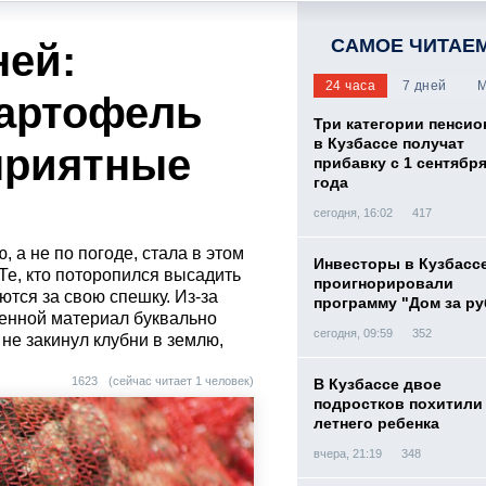
САМОЕ ЧИТАЕ
ней:
24 часа
7 дней
М
картофель
Три категории пенси
в Кузбассе получат
оприятные
прибавку с 1 сентября
года
сегодня, 16:02
417
 а не по погоде, стала в этом
Инвесторы в Кузбасс
Те, кто поторопился высадить
проигнорировали
ются за свою спешку. Из-за
программу "Дом за р
енной материал буквально
сегодня, 09:59
352
 не закинул клубни в землю,
1623
(сейчас читает 1 человек)
В Кузбассе двое
подростков похитили 
летнего ребенка
вчера, 21:19
348