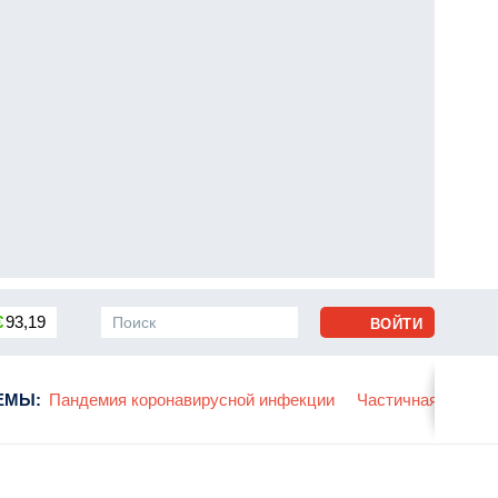
€
93,19
ВОЙТИ
сса
ЕМЫ
:
Пандемия коронавирусной инфекции
Частичная мобили