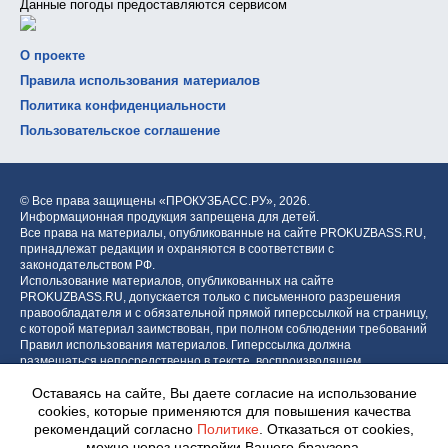
Данные погоды предоставляются сервисом
О проекте
Правила использования материалов
Политика конфиденциальности
Пользовательское соглашение
© Все права защищены «ПРОКУЗБАСС.РУ»,
2026.
Информационная продукция запрещена для детей.
Все права на материалы, опубликованные на сайте PROKUZBASS.RU,
принадлежат редакции и охраняются в соответствии с
законодательством РФ.
Использование материалов, опубликованных на сайте
PROKUZBASS.RU, допускается только с письменного разрешения
правообладателя и с обязательной прямой гиперссылкой на страницу,
с которой материал заимствован, при полном соблюдении требований
Правил использования материалов. Гиперссылка должна
размещаться непосредственно в тексте, воспроизводящем
оригинальный материал PROKUZBASS.RU, до или после цитируемого
Оставаясь на сайте, Вы даете согласие на использование
блока.
cookies, которые применяются для повышения качества
рекомендаций согласно
Политике
. Отказаться от cookies,
можно через настройки Вашего браузера.