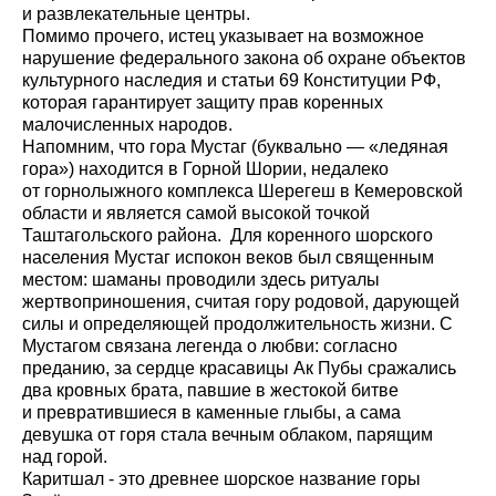
и развлекательные центры.
Помимо прочего, истец указывает на возможное
нарушение федерального закона об охране объектов
культурного наследия и статьи 69 Конституции РФ,
которая гарантирует защиту прав коренных
малочисленных народов.
Напомним, что гора Мустаг (буквально — «ледяная
гора») находится в Горной Шории, недалеко
от горнолыжного комплекса Шерегеш в Кемеровской
области и является самой высокой точкой
Таштагольского района. Для коренного шорского
населения Мустаг испокон веков был священным
местом: шаманы проводили здесь ритуалы
жертвоприношения, считая гору родовой, дарующей
силы и определяющей продолжительность жизни. С
Мустагом связана легенда о любви: согласно
преданию, за сердце красавицы Ак Пубы сражались
два кровных брата, павшие в жестокой битве
и превратившиеся в каменные глыбы, а сама
девушка от горя стала вечным облаком, парящим
над горой.
Каритшал - это древнее шорское название горы