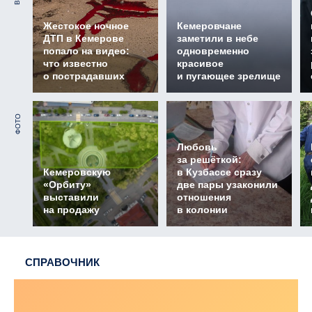
Жестокое ночное
Кемеровчане
ДТП в Кемерове
заметили в небе
попало на видео:
одновременно
что известно
красивое
о пострадавших
и пугающее зрелище
ФОТО
Любовь
за решёткой:
Кемеровскую
в Кузбассе сразу
«Орбиту»
две пары узаконили
выставили
отношения
на продажу
в колонии
СПРАВОЧНИК