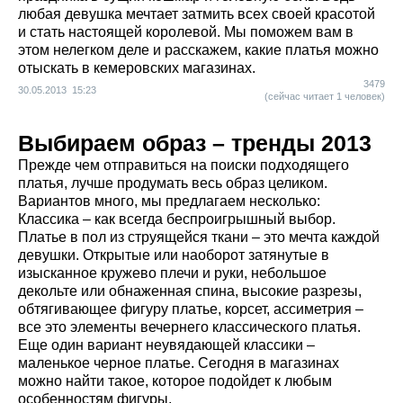
любая девушка мечтает затмить всех своей красотой
и стать настоящей королевой. Мы поможем вам в
этом нелегком деле и расскажем, какие платья можно
отыскать в кемеровских магазинах.
3479
30.05.2013 15:23
(сейчас читает 1 человек)
Выбираем образ – тренды 2013
Прежде чем отправиться на поиски подходящего
платья, лучше продумать весь образ целиком.
Вариантов много, мы предлагаем несколько:
Классика – как всегда беспроигрышный выбор.
Платье в пол из струящейся ткани – это мечта каждой
девушки. Открытые или наоборот затянутые в
изысканное кружево плечи и руки, небольшое
декольте или обнаженная спина, высокие разрезы,
обтягивающее фигуру платье, корсет, ассиметрия –
все это элементы вечернего классического платья.
Еще один вариант неувядающей классики –
маленькое черное платье. Сегодня в магазинах
можно найти такое, которое подойдет к любым
особенностям фигуры.