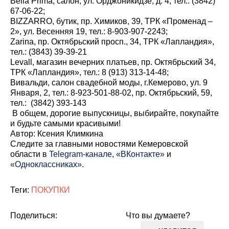
Bella Prima, салон, ул. Орджоникидзе, д. 4, тел.: (3842)
67-06-22;
BIZZARRO, бутик, пр. Химиков, 39, ТРК «Променад –
2», ул. Весенняя 19, тел.: 8-903-907-2243;
Zarina, пр. Октябрьский просп., 34, ТРК «Лапландия»,
тел.: (3843) 39-39-21
Levall, магазин вечерних платьев, пр. Октябрьский 34,
ТРК «Лапландия», тел.: 8 (913) 313-14-48;
Вивальди, салон свадебной моды, г.Кемерово, ул. 9
Января, 2, тел.: 8-923-501-88-02, пр. Октябрьский, 59,
тел.: (3842) 393-143
В общем, дорогие выпускницы, выбирайте, покупайте
и будьте самыми красивыми!
Автор: Ксения Климкина
Cледите за главными новостями Кемеровской
области в
Telegram-канале
,
«ВКонтакте»
и
«Одноклассниках»
.
Теги:
ПОКУПКИ
Поделиться:
Что вы думаете?