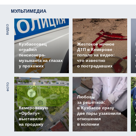
МУЛЬТИМЕДИА
ВИДЕО
Кузбассовец
Жестокое ночное
ограбил
ДТП в Кемерове
пенсионера-
попало на видео:
музыканта на глазах
что известно
у прохожих
о пострадавших
ФОТО
Любовь
за решёткой:
Кемеровскую
в Кузбассе сразу
«Орбиту»
две пары узаконили
выставили
отношения
на продажу
в колонии