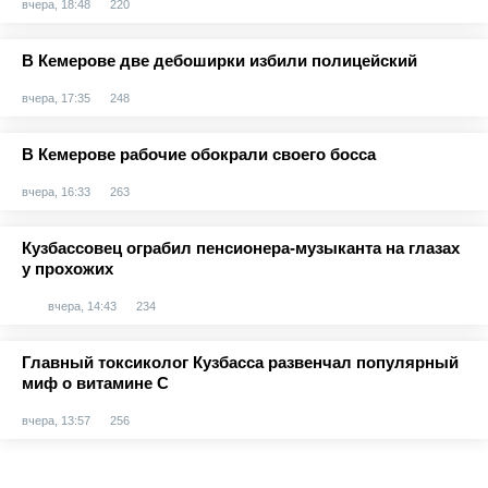
вчера, 18:48
220
В Кемерове две дебоширки избили полицейский
вчера, 17:35
248
В Кемерове рабочие обокрали своего босса
вчера, 16:33
263
Кузбассовец ограбил пенсионера-музыканта на глазах
у прохожих
вчера, 14:43
234
Главный токсиколог Кузбасса развенчал популярный
миф о витамине С
вчера, 13:57
256