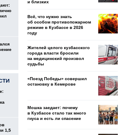
и близких
дают:
лично
рил
Всё, что нужно знать
об особом противопожарном
режиме в Кузбассе в 2026
году
ался
Жителей целого кузбасского
чение
города власти бросили
на медицинский произвол
судьбы
«Поезд Победы» совершил
СТИ
остановку в Кемерове
е:
ка
Мошка заедает: почему
в Кузбассе стало так много
гнуса и есть ли спасение
ов
и 1,5