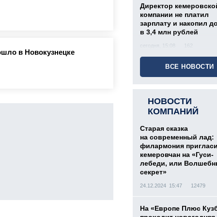
Директор кемеровско
компании не платил
зарплату и накопил д
в 3,4 млн рублей
сегодня, 15:08
162
ошло в Новокузнецке
ВСЕ НОВОСТИ
НОВОСТИ
КОМПАНИЙ
Старая сказка
на современный лад:
филармония приглас
кемеровчан на «Гуси-
лебеди, или Волшеб
секрет»
24.12.2024 15:47
12479
На «Европе Плюс Куз