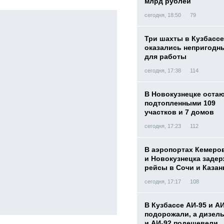
млрд рублей
сегодня, 18:50
79
Три шахты в Кузбассе
оказались непригодн
для работы
сегодня, 17:38
114
В Новокузнецке оста
подтопленными 109
участков и 7 домов
сегодня, 17:23
112
В аэропортах Кемеро
и Новокузнецка заде
рейсы в Сочи и Казан
сегодня, 17:17
108
В Кузбассе АИ-95 и А
подорожали, а дизел
и АИ-92 подешевели