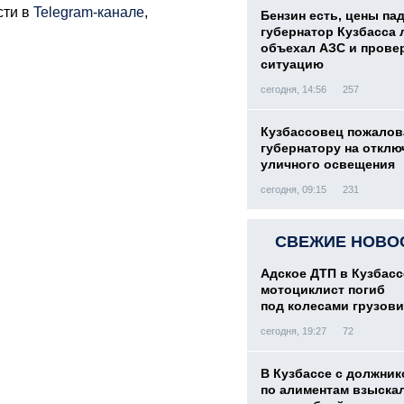
сти в
Telegram-канале
,
Бензин есть, цены па
губернатор Кузбасса 
объехал АЗС и прове
ситуацию
сегодня, 14:56
257
Кузбассовец пожалов
губернатору на отклю
уличного освещения
сегодня, 09:15
231
СВЕЖИЕ НОВО
Адское ДТП в Кузбасс
мотоциклист погиб
под колесами грузови
сегодня, 19:27
72
В Кузбассе с должник
по алиментам взыскал