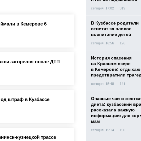
сегодня, 17:02
319
В Кузбассе родители
ймали в Кемерове 6
ответят за плохое
воспитание детей
сегодня, 16:56
126
История спасения
акси загорелся после ДТП
на Красном озере
в Кемерове: отдыха
предотвратили траге
сегодня, 15:48
141
Опасные чаи и жестка
од штраф в Кузбассе
диета: кузбасский вр
рассказала важную
информацию для кор
мам
сегодня, 15:14
150
нинск-кузнецкой трассе