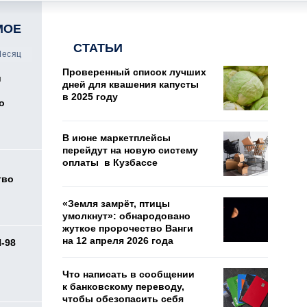
МОЕ
СТАТЬИ
есяц
Проверенный список лучших
и
дней для квашения капусты
в 2025 году
о
В июне маркетплейсы
перейдут на новую систему
оплаты в Кузбассе
тво
«Земля замрёт, птицы
умолкнут»: обнародовано
жуткое пророчество Ванги
на 12 апреля 2026 года
И-98
ь
Что написать в сообщении
к банковскому переводу,
чтобы обезопасить себя