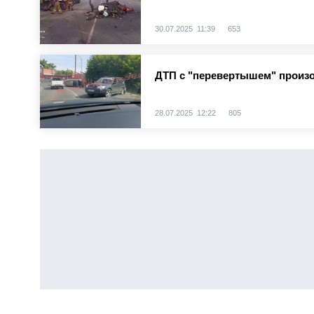
30.07.2025 11:39
653
ДТП с "перевертышем" произ
28.07.2025 12:22
805