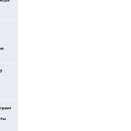
 игра
не
у
 грант
нты