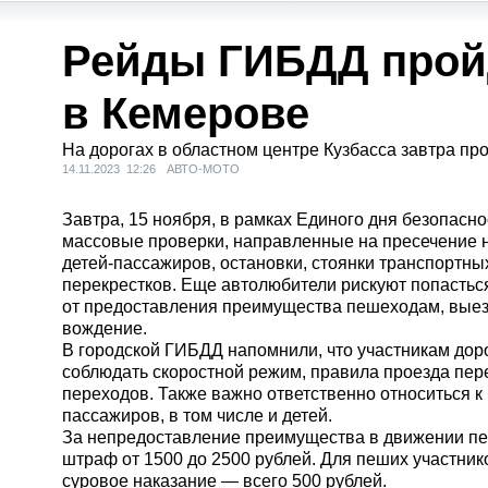
Рейды ГИБДД прой
в Кемерове
На дорогах в областном центре Кузбасса завтра п
14.11.2023 12:26
АВТО-МОТО
Завтра, 15 ноября, в рамках Единого дня безопасн
массовые проверки, направленные на пресечение 
детей-пассажиров,
остановки, стоянки транспортны
перекрестков. Еще автолюбители рискуют попасться
от предоставления преимущества пешеходам, выезд
вождение.
В городской ГИБДД напомнили, что участникам до
соблюдать скоростной режим, правила проезда пер
переходов. Также важно ответственно относиться 
пассажиров, в том числе и детей.
За непредоставление преимущества в движении п
штраф от 1500 до 2500 рублей. Для пеших участник
суровое наказание — всего 500 рублей.