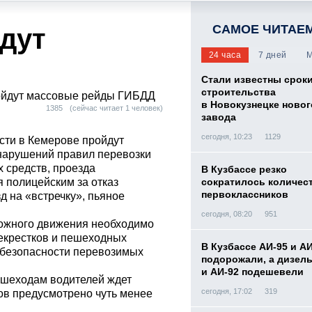
САМОЕ ЧИТАЕ
дут
24 часа
7 дней
М
Стали известны срок
строительства
ройдут массовые рейды ГИБДД
в Новокузнецке новог
1385
(сейчас читает 1 человек)
завода
сегодня, 10:23
1129
ости в Кемерове пройдут
нарушений правил перевозки
х средств, проезда
В Кузбассе резко
 полицейским за отказ
сократилось количес
первоклассников
 на «встречку», пьяное
сегодня, 08:20
951
рожного движения необходимо
екрестков и пешеходных
В Кузбассе АИ-95 и А
к безопасности перевозимых
подорожали, а дизел
и АИ-92 подешевели
ешеходам водителей ждет
сегодня, 17:02
319
ов предусмотрено чуть менее