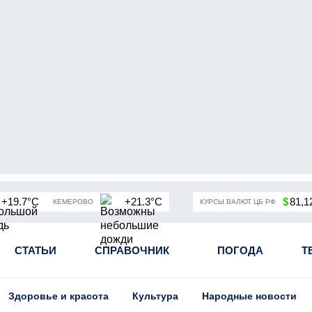
+19.7°C
+21.3°C
$
81,1
КЕМЕРОВО
КУРСЫ ВАЛЮТ ЦБ РФ
чная мобилизация в России
СТАТЬИ
СПРАВОЧНИК
Угольная промышленность Кузба
ПОГОДА
Т
Здоровье и красота
Культура
Народные новости