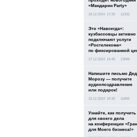
проходит новогодняя
«Мандарин Party»
18.12.2024 17:29
12332
Это «Навсегда»:
кузбассовцы активно
подключают услуги
«Ростелекома»
по фиксированной це
17.12.2024 14:49
13099
Напишите письмо Дед
Морозу — получите
аудиопоздравление
или подарок!
10.12.2024 15:30
11856
Узнайте, как получить
для своего дела
на конференции «Гра
для Моего бизнеса!»