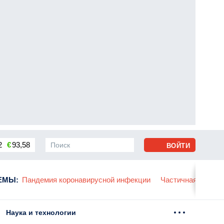
2
€
93,58
ВОЙТИ
сса
ЕМЫ
:
Пандемия коронавирусной инфекции
Частичная мобили
Наука и технологии