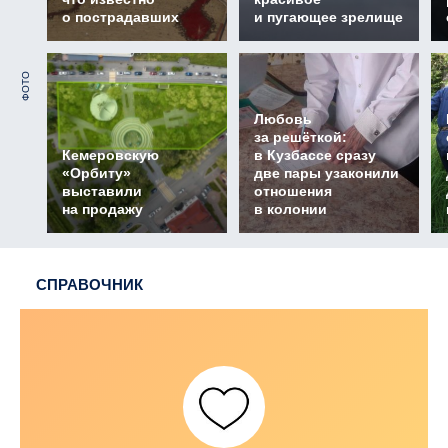
о пострадавших
и пугающее зрелище
ФОТО
Любовь
за решёткой:
Кемеровскую
в Кузбассе сразу
«Орбиту»
две пары узаконили
выставили
отношения
на продажу
в колонии
СПРАВОЧНИК