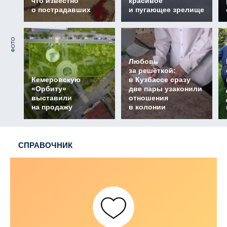
что известно
красивое
о пострадавших
и пугающее зрелище
ФОТО
Любовь
за решёткой:
Кемеровскую
в Кузбассе сразу
«Орбиту»
две пары узаконили
выставили
отношения
на продажу
в колонии
СПРАВОЧНИК