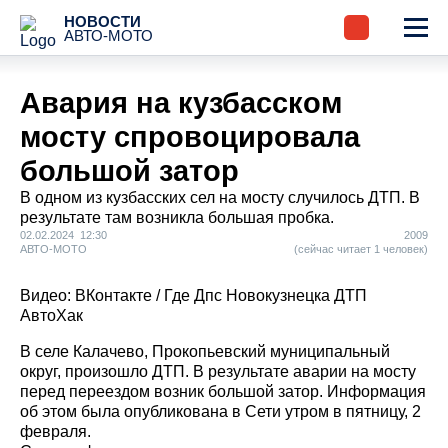
НОВОСТИ
АВТО-МОТО
Авария на кузбасском
мосту спровоцировала
большой затор
В одном из кузбасских сел на мосту случилось ДТП. В
результате там возникла большая пробка.
02.02.2024 12:30
2009
АВТО-МОТО
(сейчас читает 1 человек)
Видео: ВКонтакте / Где Дпс Новокузнецка ДТП
АвтоХак
В селе Калачево, Прокопьевский муниципальный
округ, произошло ДТП. В результате аварии на мосту
перед переездом возник большой затор. Информация
об этом была опубликована в Сети утром в пятницу, 2
февраля.