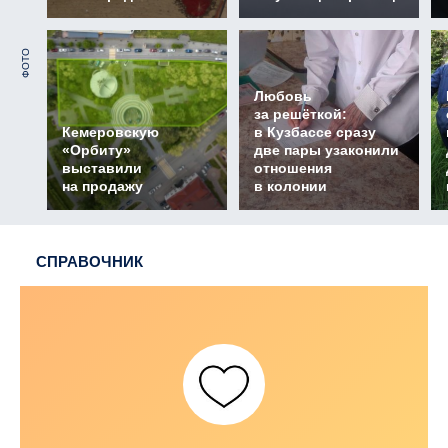
ФОТО
Любовь
за решёткой:
Кемеровскую
в Кузбассе сразу
«Орбиту»
две пары узаконили
выставили
отношения
на продажу
в колонии
СПРАВОЧНИК