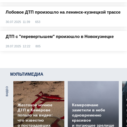
Лобовое ДТП произошло на ленинск-кузнецкой трассе
30.07.2025 11:39
653
ДТП с "перевертышем" произошло в Новокузнецке
28.07.2025 12:22
805
МУЛЬТИМЕДИА
ВИДЕО
Жестокое ночное
Кемеровчане
ДТП в Кемерове
заметили в небе
попало на видео:
одновременно
что известно
красивое
о пострадавших
и пугающее зрелище