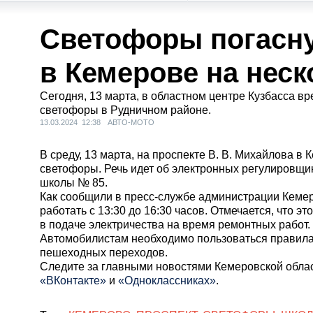
Светофоры погасну
в Кемерове на неск
Сегодня, 13 марта, в областном центре Кузбасса в
светофоры в Рудничном районе.
13.03.2024 12:38
АВТО-МОТО
В среду, 13 марта, на проспекте В. В. Михайлова в
светофоры. Речь идет об электронных регулировщи
школы № 85.
Как сообщили в пресс-службе администрации Кеме
работать с 13:30 до 16:30 часов. Отмечается, что э
в подаче электричества на время ремонтных работ.
Автомобилистам необходимо пользоваться правил
пешеходных переходов.
Cледите за главными новостями Кемеровской обла
«ВКонтакте»
и
«Одноклассниках»
.