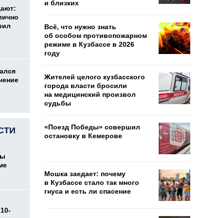
и близких
дают:
лично
рил
Всё, что нужно знать
об особом противопожарном
режиме в Кузбассе в 2026
году
ался
Жителей целого кузбасского
чение
города власти бросили
на медицинский произвол
судьбы
«Поезд Победы» совершил
СТИ
остановку в Кемерове
цы
ме
Мошка заедает: почему
в Кузбассе стало так много
гнуса и есть ли спасение
10-