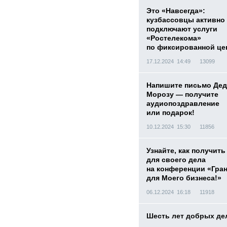
Это «Навсегда»:
кузбассовцы активно
подключают услуги
«Ростелекома»
по фиксированной це
17.12.2024 14:49
13099
Напишите письмо Дед
Морозу — получите
аудиопоздравление
или подарок!
10.12.2024 15:30
11856
Узнайте, как получить
для своего дела
на конференции «Гра
для Моего бизнеса!»
06.12.2024 16:18
11918
Шесть лет добрых де