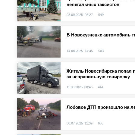
нелегальных таксистов
03.09.2025 08:27
549
В Новокузнецке автомобиль т
14.08.2025 14:45
503
Житель Новосибирска попал п
за неправильную тонировку
11.08.2025 08:46
444
Лобовое ДТП произошло на ле
30.07.2025 11:39
653