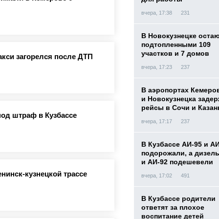
вчера, 17:38
231
В Новокузнецке оста
подтопленными 109
участков и 7 домов
акси загорелся после ДТП
вчера, 17:23
237
В аэропортах Кемеро
и Новокузнецка заде
рейсы в Сочи и Казан
од штраф в Кузбассе
вчера, 17:17
237
В Кузбассе АИ-95 и А
подорожали, а дизел
и АИ-92 подешевели
нинск-кузнецкой трассе
вчера, 17:02
491
В Кузбассе родители
ответят за плохое
воспитание детей