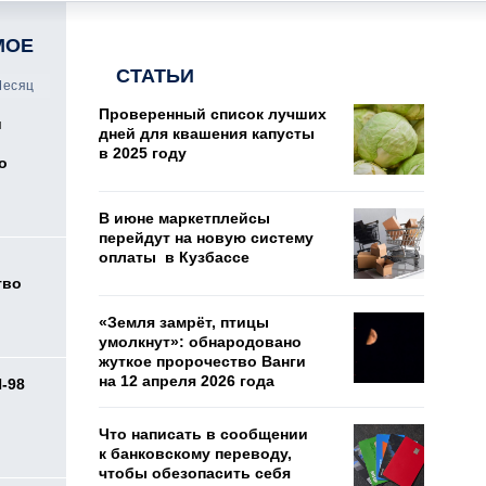
МОЕ
СТАТЬИ
есяц
Проверенный список лучших
и
дней для квашения капусты
в 2025 году
о
В июне маркетплейсы
перейдут на новую систему
оплаты в Кузбассе
тво
«Земля замрёт, птицы
умолкнут»: обнародовано
жуткое пророчество Ванги
на 12 апреля 2026 года
И-98
ь
Что написать в сообщении
к банковскому переводу,
чтобы обезопасить себя