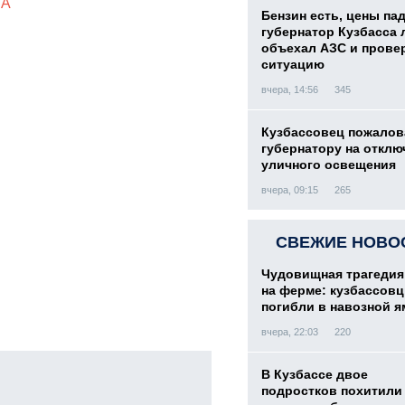
ЛА
Бензин есть, цены па
губернатор Кузбасса 
объехал АЗС и прове
ситуацию
вчера, 14:56
345
Кузбассовец пожалов
губернатору на отклю
уличного освещения
вчера, 09:15
265
СВЕЖИЕ НОВО
Чудовищная трагедия
на ферме: кузбассов
погибли в навозной я
вчера, 22:03
220
В Кузбассе двое
подростков похитили 