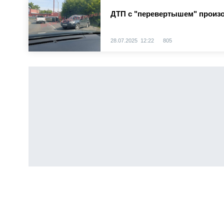
ДТП с "перевертышем" произ
28.07.2025 12:22
805