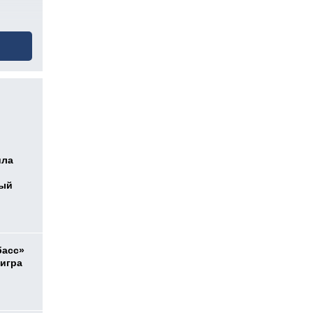
ила
ный
басс»
 игра