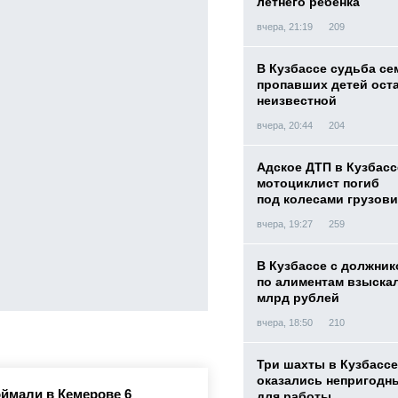
летнего ребенка
вчера, 21:19
209
В Кузбассе судьба с
пропавших детей ост
неизвестной
вчера, 20:44
204
Адское ДТП в Кузбасс
мотоциклист погиб
под колесами грузови
вчера, 19:27
259
В Кузбассе с должник
по алиментам взыскал
млрд рублей
вчера, 18:50
210
Три шахты в Кузбассе
оказались непригодн
ймали в Кемерове 6
для работы