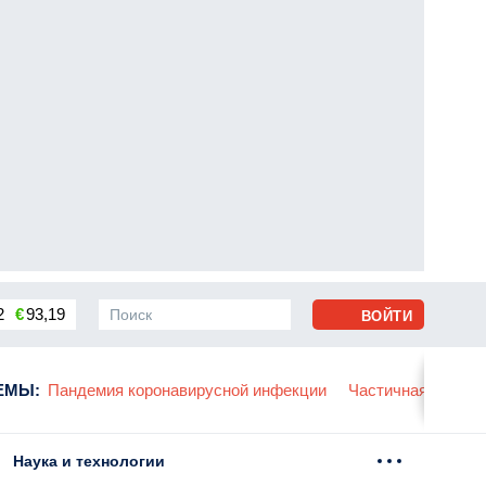
2
€
93,19
ВОЙТИ
сса
ЕМЫ
:
Пандемия коронавирусной инфекции
Частичная мобили
Наука и технологии