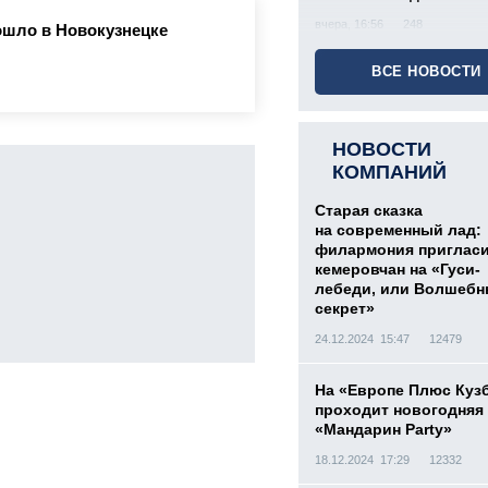
вчера, 16:56
248
ошло в Новокузнецке
ВСЕ НОВОСТИ
НОВОСТИ
КОМПАНИЙ
Старая сказка
на современный лад:
филармония приглас
кемеровчан на «Гуси-
лебеди, или Волшеб
секрет»
24.12.2024 15:47
12479
На «Европе Плюс Куз
проходит новогодняя
«Мандарин Party»
18.12.2024 17:29
12332