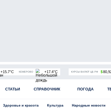
+15.7°C
+17.4°C
$
80,9
КЕМЕРОВО
КУРСЫ ВАЛЮТ ЦБ РФ
чная мобилизация в России
СТАТЬИ
СПРАВОЧНИК
Угольная промышленность Кузба
ПОГОДА
Т
Здоровье и красота
Культура
Народные новости