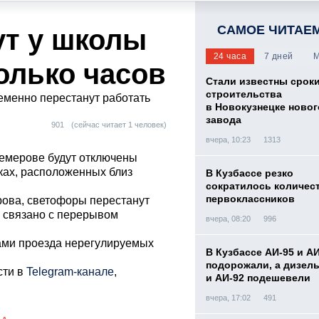
САМОЕ ЧИТАЕ
т у школы
24 часа
7 дней
М
олько часов
Стали известны срок
строительства
ременно перестанут работать
в Новокузнецке новог
завода
901
(сейчас читает 1 человек)
вчера, 10:23
1313
 Кемерове будут отключены
ках, расположенных близ
В Кузбассе резко
сократилось количес
первоклассников
рова, светофоры перестанут
то связано с перерывом
вчера, 08:20
996
ами проезда нерегулируемых
В Кузбассе АИ-95 и А
подорожали, а дизел
сти в
Telegram-канале
,
и АИ-92 подешевели
вчера, 17:02
491