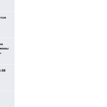
ются
ва
ржаны
ь
И-98
ь