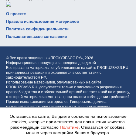
О проекте
Правила использования материалов
Политика конфиденциальности
Пользовательское соглашение
© Все права защищены «ПРОКУЗБАСС.РУ»,
2026.
Информационная продукция запрещена для детей.
Все права на материалы, опубликованные на сайте PROKUZBASS.RU,
принадлежат редакции и охраняются в соответствии с
законодательством РФ.
Использование материалов, опубликованных на сайте
PROKUZBASS.RU, допускается только с письменного разрешения
правообладателя и с обязательной прямой гиперссылкой на страницу,
с которой материал заимствован, при полном соблюдении требований
Правил использования материалов. Гиперссылка должна
размещаться непосредственно в тексте, воспроизводящем
оригинальный материал PROKUZBASS.RU, до или после цитируемого
Оставаясь на сайте, Вы даете согласие на использование
блока.
cookies, которые применяются для повышения качества
рекомендаций согласно
Политике
. Отказаться от cookies,
можно через настройки Вашего браузера.