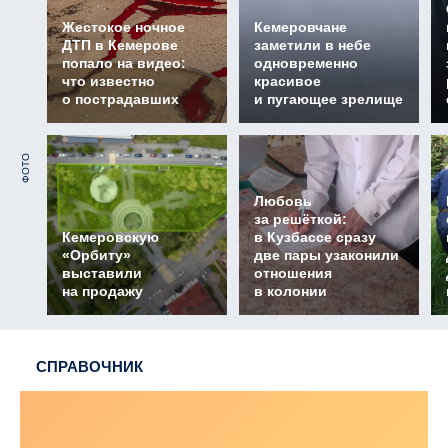
Жестокое ночное
Кемеровчане
ДТП в Кемерове
заметили в небе
попало на видео:
одновременно
что известно
красивое
о пострадавших
и пугающее зрелище
ФОТО
Любовь
за решёткой:
Кемеровскую
в Кузбассе сразу
«Орбиту»
две пары узаконили
выставили
отношения
на продажу
в колонии
СПРАВОЧНИК