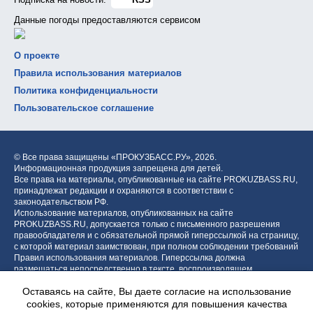
Данные погоды предоставляются сервисом
О проекте
Правила использования материалов
Политика конфиденциальности
Пользовательское соглашение
© Все права защищены «ПРОКУЗБАСС.РУ»,
2026.
Информационная продукция запрещена для детей.
Все права на материалы, опубликованные на сайте PROKUZBASS.RU,
принадлежат редакции и охраняются в соответствии с
законодательством РФ.
Использование материалов, опубликованных на сайте
PROKUZBASS.RU, допускается только с письменного разрешения
правообладателя и с обязательной прямой гиперссылкой на страницу,
с которой материал заимствован, при полном соблюдении требований
Правил использования материалов. Гиперссылка должна
размещаться непосредственно в тексте, воспроизводящем
оригинальный материал PROKUZBASS.RU, до или после цитируемого
Оставаясь на сайте, Вы даете согласие на использование
блока.
cookies, которые применяются для повышения качества