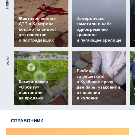
ВИДЕО
Жестокое ночное
Кемеровчане
ДТП в Кемерове
заметили в небе
попало на видео:
одновременно
что известно
красивое
о пострадавших
и пугающее зрелище
ФОТО
Любовь
за решёткой:
Кемеровскую
в Кузбассе сразу
«Орбиту»
две пары узаконили
выставили
отношения
на продажу
в колонии
СПРАВОЧНИК