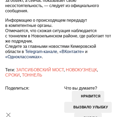
за объект, а сейчас показывает свою
несостоятельность, — следует из официального
сообщения.
Информацию о происходящем передадут
в компетентные органы.
Отмечается, что схожая ситуация наблюдается
с тоннелем в Новоильинском районе, где работает тот
же подрядчик.
Cледите за главными новостями Кемеровской
области в
Telegram-канале
,
«ВКонтакте»
и
«Одноклассниках»
.
Теги:
ЗАПСИБОВСКИЙ МОСТ
,
НОВОКУЗНЕЦК
,
СРОКИ
,
ТОННЕЛЬ
Поделиться:
Что вы думаете?
НРАВИТСЯ
ВЫЗВАЛО УЛЫБКУ