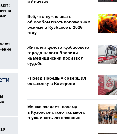
и близких
дают:
лично
рил
Всё, что нужно знать
об особом противопожарном
режиме в Кузбассе в 2026
году
ался
Жителей целого кузбасского
чение
города власти бросили
на медицинский произвол
судьбы
«Поезд Победы» совершил
СТИ
остановку в Кемерове
цы
ме
Мошка заедает: почему
в Кузбассе стало так много
гнуса и есть ли спасение
10-