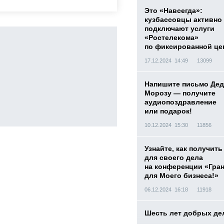
Это «Навсегда»:
кузбассовцы активно
подключают услуги
«Ростелекома»
по фиксированной це
17.12.2024 14:49
13099
Напишите письмо Дед
Морозу — получите
аудиопоздравление
или подарок!
10.12.2024 15:30
11856
Узнайте, как получить
для своего дела
на конференции «Гра
для Моего бизнеса!»
06.12.2024 16:18
11918
Шесть лет добрых де