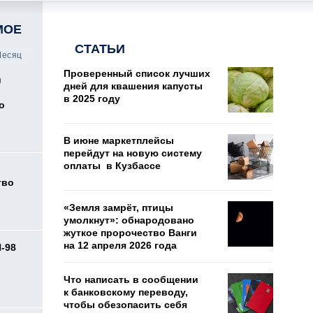
МОЕ
СТАТЬИ
есяц
Проверенный список лучших
и
дней для квашения капусты
в 2025 году
о
В июне маркетплейсы
перейдут на новую систему
оплаты в Кузбассе
тво
«Земля замрёт, птицы
умолкнут»: обнародовано
жуткое пророчество Ванги
на 12 апреля 2026 года
И-98
ь
Что написать в сообщении
к банковскому переводу,
чтобы обезопасить себя