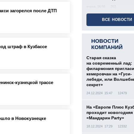
вчера, 16:56
202
акси загорелся после ДТП
ВСЕ НОВОСТИ
НОВОСТИ
од штраф в Кузбассе
КОМПАНИЙ
Старая сказка
на современный лад:
филармония приглас
кемеровчан на «Гуси-
лебеди, или Волшеб
нинск-кузнецкой трассе
секрет»
24.12.2024 15:47
12479
На «Европе Плюс Куз
проходит новогодняя
«Мандарин Party»
ошло в Новокузнецке
18.12.2024 17:29
12332