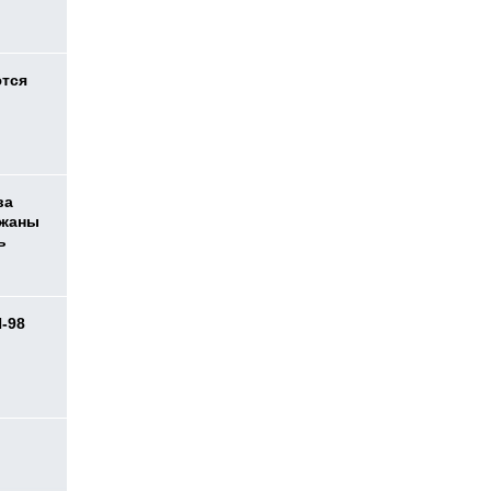
ются
ва
ржаны
ь
И-98
ь