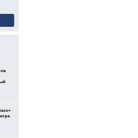
ила
ный
басс»
 игра