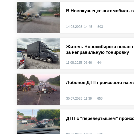
В Новокузнецке автомобиль т
14.08.2025 14:45
503
Житель Новосибирска попал п
за неправильную тонировку
11.08.2025 08:46
444
Лобовое ДТП произошло на ле
30.07.2025 11:39
653
ДТП с "перевертышем" произ