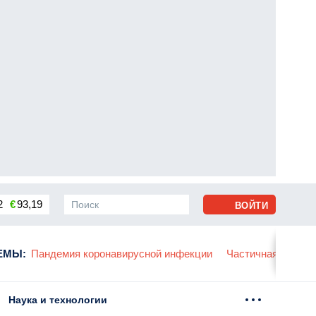
2
€
93,19
ВОЙТИ
сса
ЕМЫ
:
Пандемия коронавирусной инфекции
Частичная мобили
Наука и технологии