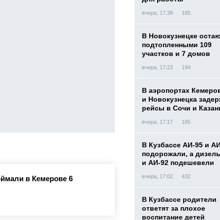
вчера, 17:38
185
В Новокузнецке оста
подтопленными 109
участков и 7 домов
вчера, 17:23
194
В аэропортах Кемеро
и Новокузнецка заде
рейсы в Сочи и Казан
вчера, 17:17
185
В Кузбассе АИ-95 и А
подорожали, а дизел
и АИ-92 подешевели
вчера, 17:02
432
ймали в Кемерове 6
В Кузбассе родители
ответят за плохое
воспитание детей