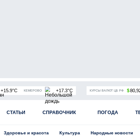
+15.9°C
+17.3°C
$
80,9
КЕМЕРОВО
КУРСЫ ВАЛЮТ ЦБ РФ
чная мобилизация в России
СТАТЬИ
СПРАВОЧНИК
Угольная промышленность Кузба
ПОГОДА
Т
Здоровье и красота
Культура
Народные новости