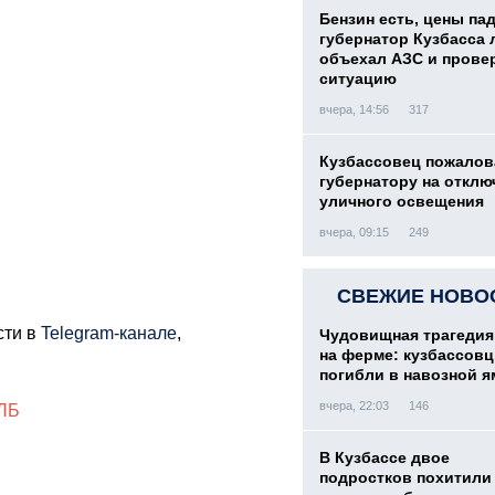
Бензин есть, цены па
губернатор Кузбасса 
объехал АЗС и прове
ситуацию
вчера, 14:56
317
Кузбассовец пожалов
губернатору на отклю
уличного освещения
вчера, 09:15
249
СВЕЖИЕ НОВО
сти в
Telegram-канале
,
Чудовищная трагедия
на ферме: кузбассов
погибли в навозной я
вчера, 22:03
146
ЛБ
В Кузбассе двое
подростков похитили 