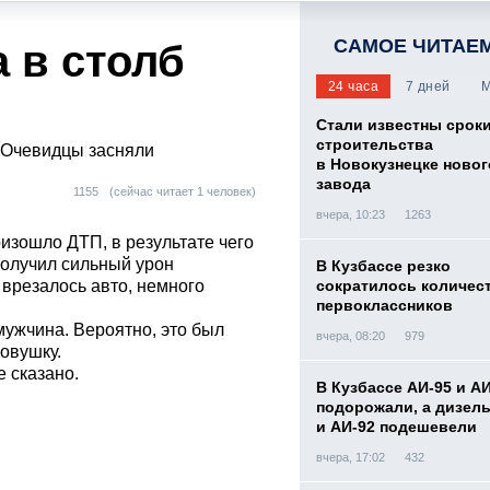
САМОЕ ЧИТАЕ
 в столб
24 часа
7 дней
М
Стали известны срок
строительства
. Очевидцы засняли
в Новокузнецке новог
завода
1155
(сейчас читает 1 человек)
вчера, 10:23
1263
изошло ДТП, в результате чего
 получил сильный урон
В Кузбассе резко
 врезалось авто, немного
сократилось количес
первоклассников
мужчина. Вероятно, это был
вчера, 08:20
979
ковушку.
 сказано.
В Кузбассе АИ-95 и А
подорожали, а дизел
и АИ-92 подешевели
вчера, 17:02
432