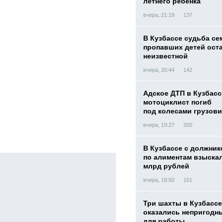
летнего ребенка
вчера, 21:19
137
В Кузбассе судьба с
пропавших детей ост
неизвестной
вчера, 20:44
142
Адское ДТП в Кузбасс
мотоциклист погиб
под колесами грузови
вчера, 19:27
200
В Кузбассе с должник
по алиментам взыскал
млрд рублей
вчера, 18:50
151
Три шахты в Кузбассе
оказались непригодн
для работы