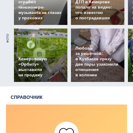
ограбил
ДТП в Кемерове
пенсионера-
попало на видео:
музыканта на глазах
что известно
у прохожих
о пострадавших
ФОТО
Любовь
за решёткой:
Кемеровскую
в Кузбассе сразу
«Орбиту»
две пары узаконили
выставили
отношения
на продажу
в колонии
СПРАВОЧНИК