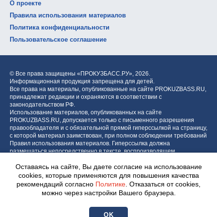
О проекте
Правила использования материалов
Политика конфиденциальности
Пользовательское соглашение
© Все права защищены «ПРОКУЗБАСС.РУ»,
2026.
Информационная продукция запрещена для детей.
Все права на материалы, опубликованные на сайте PROKUZBASS.RU,
принадлежат редакции и охраняются в соответствии с
законодательством РФ.
Использование материалов, опубликованных на сайте
PROKUZBASS.RU, допускается только с письменного разрешения
правообладателя и с обязательной прямой гиперссылкой на страницу,
с которой материал заимствован, при полном соблюдении требований
Правил использования материалов. Гиперссылка должна
размещаться непосредственно в тексте, воспроизводящем
оригинальный материал PROKUZBASS.RU, до или после цитируемого
Оставаясь на сайте, Вы даете согласие на использование
блока.
cookies, которые применяются для повышения качества
рекомендаций согласно
Политике
. Отказаться от cookies,
можно через настройки Вашего браузера.
Разработка портала:
OK
Центр интернет-проектов «МОЁ!»