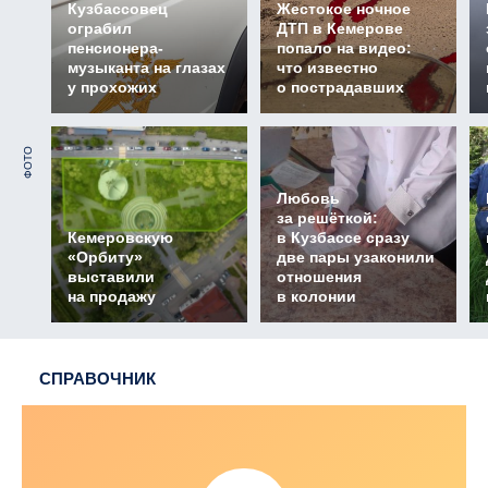
Кузбассовец
Жестокое ночное
ограбил
ДТП в Кемерове
пенсионера-
попало на видео:
музыканта на глазах
что известно
у прохожих
о пострадавших
ФОТО
Любовь
за решёткой:
Кемеровскую
в Кузбассе сразу
«Орбиту»
две пары узаконили
выставили
отношения
на продажу
в колонии
СПРАВОЧНИК