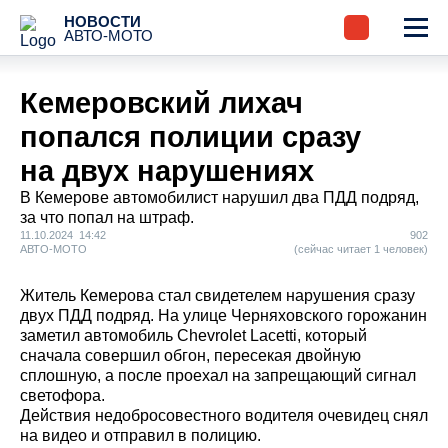
НОВОСТИ
АВТО-МОТО
Кемеровский лихач
попался полиции сразу
на двух нарушениях
В Кемерове автомобилист нарушил два ПДД подряд,
за что попал на штраф.
11.10.2024 14:42
902
АВТО-МОТО
(сейчас читает 1 человек)
Житель Кемерова стал свидетелем нарушения сразу
двух ПДД подряд. На улице Черняховского горожанин
заметил автомобиль Chevrolet Lacetti, который
сначала совершил обгон, пересекая двойную
сплошную, а после проехал на запрещающий сигнал
светофора.
Действия недобросовестного водителя очевидец снял
на видео и отправил в полицию.