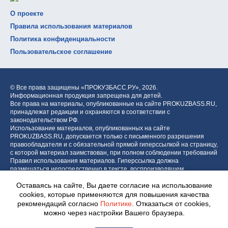
О проекте
Правила использования материалов
Политика конфиденциальности
Пользовательское соглашение
© Все права защищены «ПРОКУЗБАСС.РУ»,
2026.
Информационная продукция запрещена для детей.
Все права на материалы, опубликованные на сайте PROKUZBASS.RU,
принадлежат редакции и охраняются в соответствии с
законодательством РФ.
Использование материалов, опубликованных на сайте
PROKUZBASS.RU, допускается только с письменного разрешения
правообладателя и с обязательной прямой гиперссылкой на страницу,
с которой материал заимствован, при полном соблюдении требований
Правил использования материалов. Гиперссылка должна
размещаться непосредственно в тексте, воспроизводящем
оригинальный материал PROKUZBASS.RU, до или после цитируемого
Оставаясь на сайте, Вы даете согласие на использование
блока.
cookies, которые применяются для повышения качества
рекомендаций согласно
Политике
. Отказаться от cookies,
можно через настройки Вашего браузера.
Разработка портала: