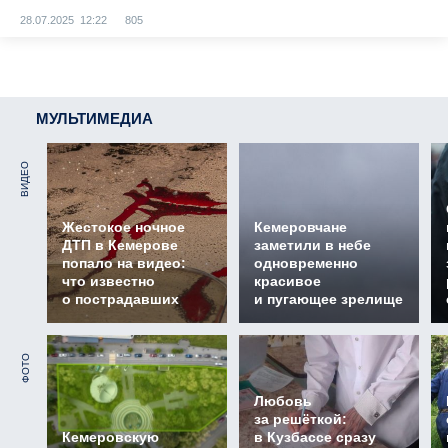
28.07.2025 12:22
805
МУЛЬТИМЕДИА
ВИДЕО
Жестокое ночное
Кемеровчане
ДТП в Кемерове
заметили в небе
попало на видео:
одновременно
что известно
красивое
о пострадавших
и пугающее зрелище
ФОТО
Любовь
за решёткой:
Кемеровскую
в Кузбассе сразу