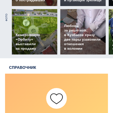
о пострадавших
и пугающее зрелище
ФОТО
Любовь
за решёткой:
Кемеровскую
в Кузбассе сразу
«Орбиту»
две пары узаконили
выставили
отношения
на продажу
в колонии
СПРАВОЧНИК