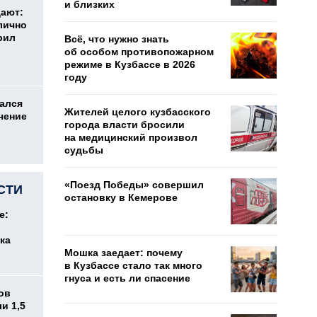
и близких
дают:
лично
рил
Всё, что нужно знать
об особом противопожарном
режиме в Кузбассе в 2026
году
ался
Жителей целого кузбасского
чение
города власти бросили
на медицинский произвол
судьбы
«Поезд Победы» совершил
СТИ
остановку в Кемерове
е:
ка
Мошка заедает: почему
в Кузбассе стало так много
гнуса и есть ли спасение
ов
и 1,5