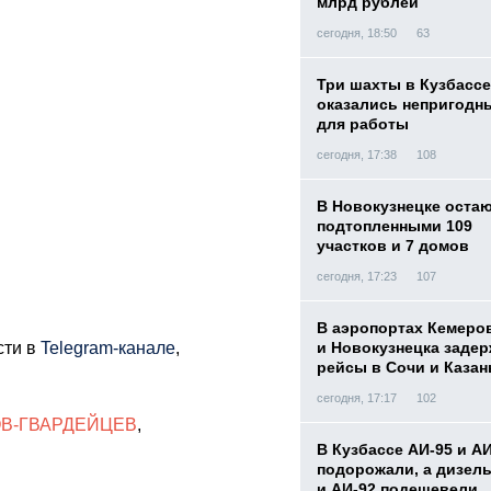
млрд рублей
сегодня, 18:50
63
Три шахты в Кузбассе
оказались непригодн
для работы
сегодня, 17:38
108
В Новокузнецке оста
подтопленными 109
участков и 7 домов
сегодня, 17:23
107
В аэропортах Кемеро
сти в
Telegram-канале
,
и Новокузнецка заде
рейсы в Сочи и Казан
сегодня, 17:17
102
В-ГВАРДЕЙЦЕВ
,
В Кузбассе АИ-95 и А
подорожали, а дизел
и АИ-92 подешевели