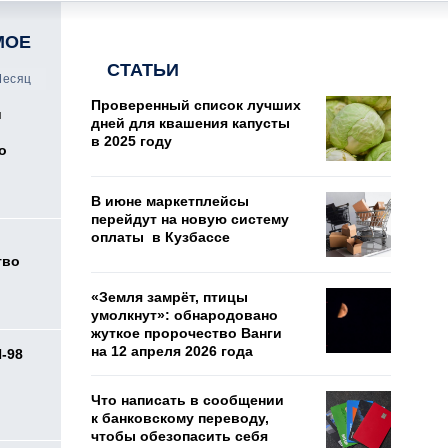
МОЕ
СТАТЬИ
есяц
Проверенный список лучших
и
дней для квашения капусты
в 2025 году
о
В июне маркетплейсы
перейдут на новую систему
оплаты в Кузбассе
тво
«Земля замрёт, птицы
умолкнут»: обнародовано
жуткое пророчество Ванги
на 12 апреля 2026 года
И-98
ь
Что написать в сообщении
к банковскому переводу,
чтобы обезопасить себя