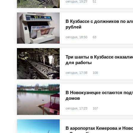
сегодня, 19:27
51
В Кузбассе с должников по а
рублей
сегодня, 18:50
63
Три шахты в Кузбассе оказал
для работы
сегодня, 17:38
108
В Новокузнецке остаются под
домов
сегодня, 17:23
107
В аэропортах Кемерова и Нов