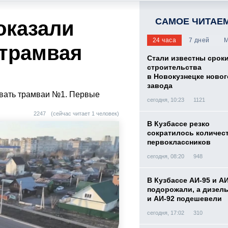
САМОЕ ЧИТАЕ
оказали
24 часа
7 дней
М
трамвая
Стали известны срок
строительства
в Новокузнецке новог
завода
овать трамваи №1. Первые
сегодня, 10:23
1121
2247
(сейчас читает 1 человек)
В Кузбассе резко
сократилось количес
первоклассников
сегодня, 08:20
948
В Кузбассе АИ-95 и А
подорожали, а дизел
и АИ-92 подешевели
сегодня, 17:02
310