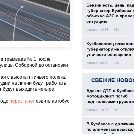
Бензин есть, цены па
губернатор Кузбасса 
объехал АЗС и прове
ситуацию
сегодня, 14:56
251
Кузбассовец пожалов
губернатору на отклю
уличного освещения
е трамваев № 1 после
сегодня, 09:15
230
т улицы Соборной до остановки
ая с высоты птичьего полета.
СВЕЖИЕ НОВО
удни на линии будут работать
т будут выходить четыре
Адское ДТП в Кузбасс
мотоциклист погиб
ороде
перестанет
ездить автобус
под колесами грузови
сегодня, 19:27
51
В Кузбассе с должник
по алиментам взыскал