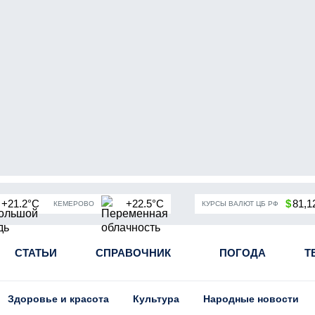
+21.2°C
+22.5°C
$
81,1
КЕМЕРОВО
КУРСЫ ВАЛЮТ ЦБ РФ
усной инфекции
СТАТЬИ
Частичная мобилизация в России
СПРАВОЧНИК
ПОГОДА
Угольная
Т
Здоровье и красота
Культура
Народные новости