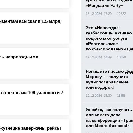
проходит новогодняя
«Мандарин Party»
18.12.2024 17:29
12332
лиментам взыскали 1,5 млрд
Это «Навсегда»:
кузбассовцы активно
подключают услуги
«Ростелекома»
по фиксированной це
ись непригодными
17.12.2024 14:49
13099
Напишите письмо Дед
Морозу — получите
аудиопоздравление
или подарок!
топленными 109 участков и 7
10.12.2024 15:30
11856
Узнайте, как получить
для своего дела
на конференции «Гра
для Моего бизнеса!»
окузнецка задержаны рейсы