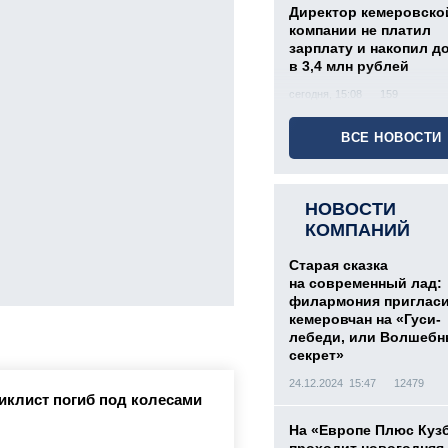
Директор кемеровско
компании не платил
зарплату и накопил д
в 3,4 млн рублей
сегодня, 15:08
159
ВСЕ НОВОСТИ
НОВОСТИ
КОМПАНИЙ
Старая сказка
на современный лад:
филармония приглас
кемеровчан на «Гуси-
лебеди, или Волшеб
секрет»
24.12.2024 15:47
12479
иклист погиб под колесами
На «Европе Плюс Куз