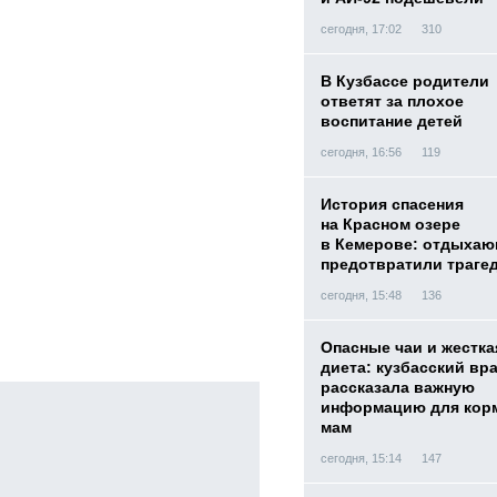
сегодня, 17:02
310
В Кузбассе родители
ответят за плохое
воспитание детей
сегодня, 16:56
119
История спасения
на Красном озере
в Кемерове: отдыха
предотвратили траге
сегодня, 15:48
136
Опасные чаи и жестка
диета: кузбасский вр
рассказала важную
информацию для кор
мам
сегодня, 15:14
147