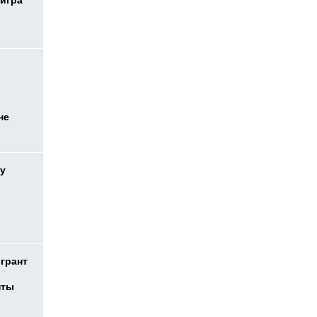
 игра
не
у
 грант
нты