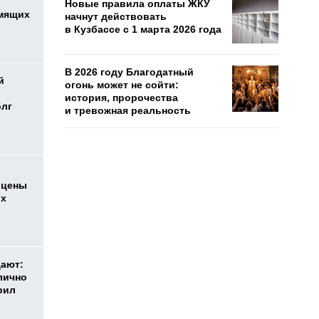
Новые правила оплаты ЖКУ
мящих
начнут действовать
в Кузбассе с 1 марта 2026 года
В 2026 году Благодатный
й
огонь может не сойти:
история, пророчества
олг
и тревожная реальность
 цены
ых
дают:
лично
рил