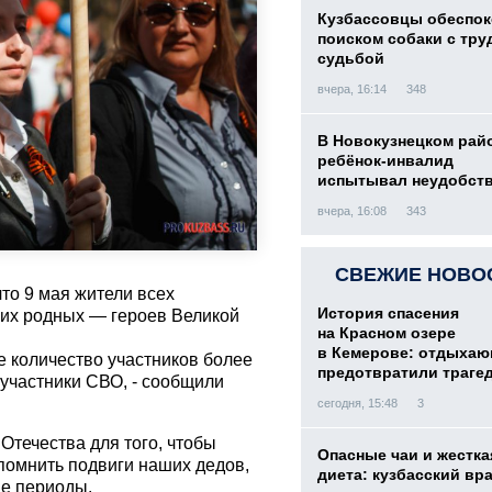
Кузбассовцы обеспо
поиском собаки с тру
судьбой
вчера, 16:14
348
В Новокузнецком рай
ребёнок-инвалид
испытывал неудобст
вчера, 16:08
343
СВЕЖИЕ НОВО
то 9 мая жители всех
История спасения
оих родных — героев Великой
на Красном озере
в Кемерове: отдыха
е количество участников более
предотвратили траге
 участники СВО, - сообщили
сегодня, 15:48
3
Отечества для того, чтобы
Опасные чаи и жестка
помнить подвиги наших дедов,
диета: кузбасский вр
ие периоды.