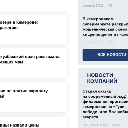
сегодня, 14:21
79
В кемеровском
озере в Кемерове:
супермаркете раскры
трагедию
мошенническая схема
хищения денег из кас
сегодня, 13:54
106
ВСЕ НОВОСТИ
 кузбасский врач рассказала
мящих мам
НОВОСТИ
КОМПАНИЙ
ии не платил зарплату
Старая сказка
ей
на современный лад:
филармония приглас
кемеровчан на «Гуси-
лебеди, или Волшеб
секрет»
овцы назвали цены
24.12.2024 15:47
12479