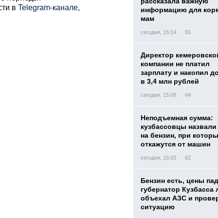
рассказала важную
сти в
Telegram-канале
,
информацию для кор
мам
сегодня, 15:14
55
Директор кемеровско
компании не платил
зарплату и накопил д
в 3,4 млн рублей
сегодня, 15:08
64
Неподъемная сумма:
кузбассовцы назвали
на бензин, при котор
откажутся от машин
сегодня, 15:03
62
Бензин есть, цены па
губернатор Кузбасса 
объехал АЗС и прове
ситуацию