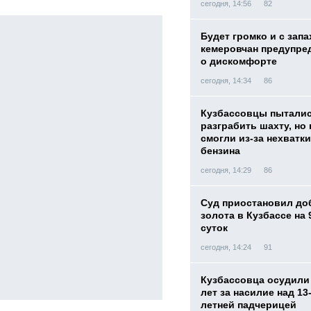
сегодня, 14:56
82
Будет громко и с запа
кемеровчан предупре
о дискомфорте
сегодня, 14:34
86
Кузбассовцы пытали
разграбить шахту, но 
смогли из-за нехватки
бензина
сегодня, 14:29
86
Суд приостановил до
золота в Кузбассе на 
суток
сегодня, 14:24
91
Кузбассовца осудили 
лет за насилие над 13
летней падчерицей