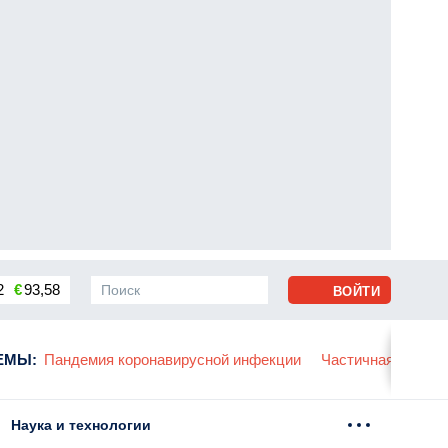
2
€
93,58
ВОЙТИ
сса
ЕМЫ
:
Пандемия коронавирусной инфекции
Частичная мобили
Наука и технологии