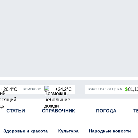
+26.4°C
+24.2°C
$
81,1
КЕМЕРОВО
КУРСЫ ВАЛЮТ ЦБ РФ
чная мобилизация в России
СТАТЬИ
СПРАВОЧНИК
Угольная промышленность Кузба
ПОГОДА
Т
Здоровье и красота
Культура
Народные новости