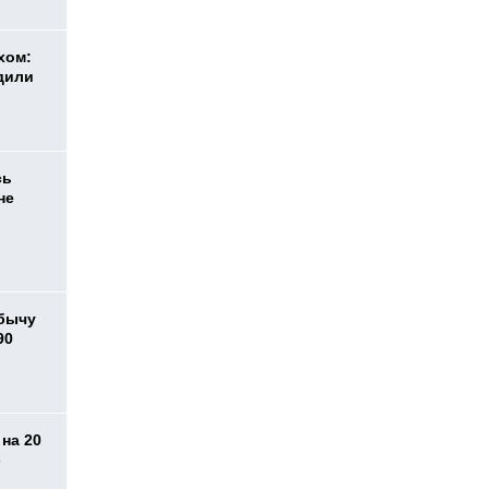
хом:
дили
сь
не
бычу
90
на 20
-