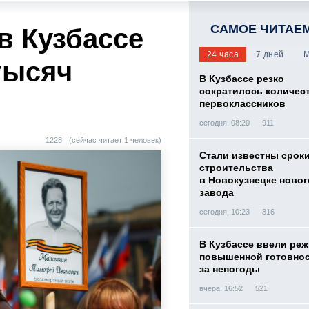
САМОЕ ЧИТАЕ
в Кузбассе
24 часа
7 дней
М
тысяч
В Кузбассе резко
сократилось количес
первоклассников
сегодня, 08:20
911
1228
(сейчас читает 1 человек)
Стали известны срок
строительства
в Новокузнецке новог
завода
сегодня, 10:23
816
В Кузбассе ввели ре
повышенной готовнос
за непогоды
вчера, 16:52
521