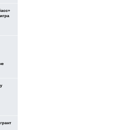
басс»
 игра
не
у
 грант