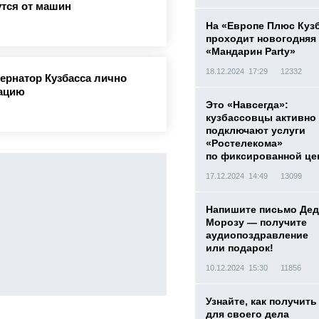
утся от машин
На «Европе Плюс Куз
проходит новогодняя
«Мандарин Party»
18.12.2024 17:29
12332
бернатор Кузбасса лично
уацию
Это «Навсегда»:
кузбассовцы активно
подключают услуги
«Ростелекома»
по фиксированной це
17.12.2024 14:49
13099
Напишите письмо Дед
Морозу — получите
аудиопоздравление
или подарок!
10.12.2024 15:30
11856
Узнайте, как получить
для своего дела