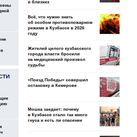
и близких
коены
дной
Всё, что нужно знать
об особом противопожарном
режиме в Кузбассе в 2026
году
оне
Жителей целого кузбасского
ва
города власти бросили
на медицинский произвол
судьбы
СТИ
«Поезд Победы» совершил
остановку в Кемерове
ющие
дию
Мошка заедает: почему
в Кузбассе стало так много
гнуса и есть ли спасение
я
ач