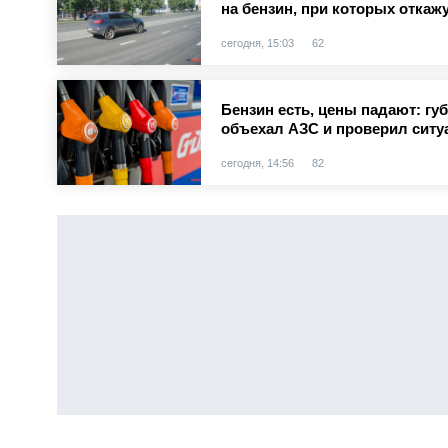
на бензин, при которых откаж
сегодня, 15:03
62
Бензин есть, цены падают: гу
объехал АЗС и проверил сит
сегодня, 14:56
82