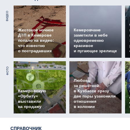
ВИДЕО
Жестокое ночное
Кемеровчане
ДТП в Кемерове
заметили в небе
попало на видео:
одновременно
что известно
красивое
о пострадавших
и пугающее зрелище
ФОТО
Любовь
за решёткой:
Кемеровскую
в Кузбассе сразу
«Орбиту»
две пары узаконили
выставили
отношения
на продажу
в колонии
СПРАВОЧНИК