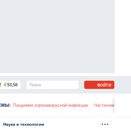
2
€
93,58
ВОЙТИ
сса
ЕМЫ
:
Пандемия коронавирусной инфекции
Частичная мобили
Наука и технологии