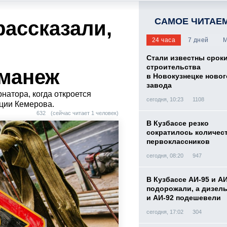
САМОЕ ЧИТАЕ
рассказали,
24 часа
7 дней
М
Стали известны срок
строительства
 манеж
в Новокузнецке новог
завода
натора, когда откроется
сегодня, 10:23
1108
ции Кемерова.
632
(сейчас читает 1 человек)
В Кузбассе резко
сократилось количес
первоклассников
сегодня, 08:20
947
В Кузбассе АИ-95 и А
подорожали, а дизел
и АИ-92 подешевели
сегодня, 17:02
304