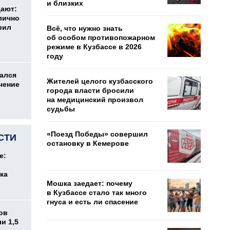
и близких
дают:
лично
рил
Всё, что нужно знать
об особом противопожарном
режиме в Кузбассе в 2026
году
ался
Жителей целого кузбасского
чение
города власти бросили
на медицинский произвол
судьбы
«Поезд Победы» совершил
СТИ
остановку в Кемерове
е:
ка
Мошка заедает: почему
в Кузбассе стало так много
гнуса и есть ли спасение
ов
и 1,5