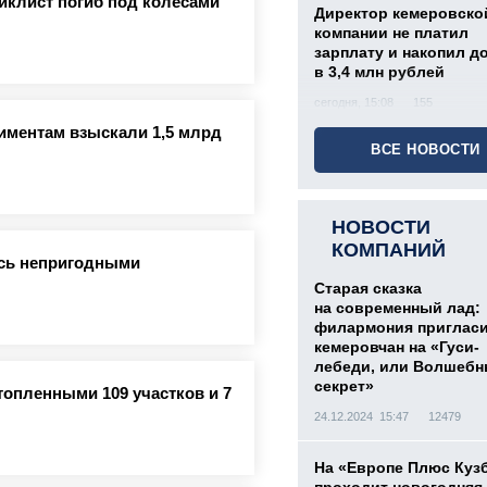
иклист погиб под колесами
Директор кемеровско
компании не платил
зарплату и накопил д
в 3,4 млн рублей
сегодня, 15:08
155
лиментам взыскали 1,5 млрд
ВСЕ НОВОСТИ
НОВОСТИ
КОМПАНИЙ
ись непригодными
Старая сказка
на современный лад:
филармония приглас
кемеровчан на «Гуси-
лебеди, или Волшеб
секрет»
топленными 109 участков и 7
24.12.2024 15:47
12479
На «Европе Плюс Куз