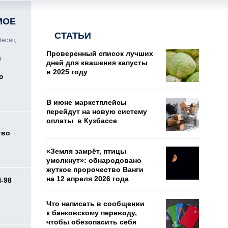
МОЕ
СТАТЬИ
есяц
Проверенный список лучших
и
дней для квашения капусты
в 2025 году
о
В июне маркетплейсы
перейдут на новую систему
оплаты в Кузбассе
тво
«Земля замрёт, птицы
умолкнут»: обнародовано
жуткое пророчество Ванги
на 12 апреля 2026 года
И-98
ь
Что написать в сообщении
к банковскому переводу,
чтобы обезопасить себя