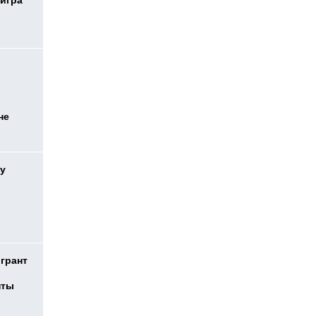
 игра
не
у
 грант
нты