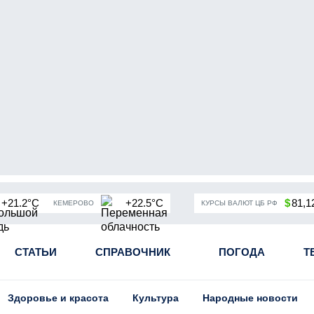
+21.2°C
+22.5°C
$
81,1
КЕМЕРОВО
КУРСЫ ВАЛЮТ ЦБ РФ
чная мобилизация в России
СТАТЬИ
СПРАВОЧНИК
Угольная промышленность Кузба
ПОГОДА
Т
Здоровье и красота
Культура
Народные новости