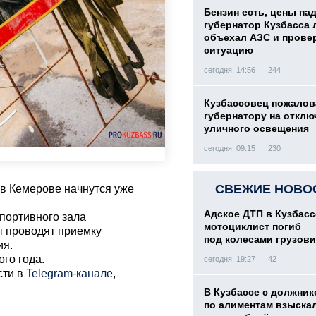
Бензин есть, цены па
губернатор Кузбасса 
объехал АЗС и прове
ситуацию
сегодня, 14:56
244
Кузбассовец пожалов
губернатору на отклю
уличного освещения
сегодня, 09:15
230
СВЕЖИЕ НОВО
в Кемерове начнутся уже
Адское ДТП в Кузбасс
портивного зала
мотоциклист погиб
ы проводят приемку
под колесами грузови
ия.
ого года.
сегодня, 19:27
42
сти в
Telegram-канале
,
В Кузбассе с должник
по алиментам взыскал