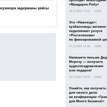
проходит новогодняя
«Мандарин Party»
окузнецка задержаны рейсы
18.12.2024 17:29
12332
Это «Навсегда»:
кузбассовцы активно
подключают услуги
«Ростелекома»
по фиксированной це
17.12.2024 14:49
13099
Напишите письмо Дед
Морозу — получите
аудиопоздравление
или подарок!
10.12.2024 15:30
11856
Узнайте, как получить
для своего дела
на конференции «Гра
для Моего бизнеса!»