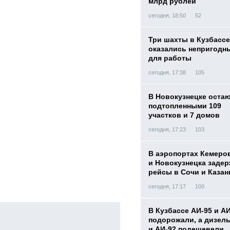
млрд рублей
сегодня, 18:50
52
Три шахты в Кузбассе
оказались непригодн
для работы
сегодня, 17:38
105
В Новокузнецке оста
подтопленными 109
участков и 7 домов
сегодня, 17:23
103
В аэропортах Кемеро
и Новокузнецка заде
рейсы в Сочи и Казан
сегодня, 17:17
100
В Кузбассе АИ-95 и А
подорожали, а дизел
и АИ-92 подешевели