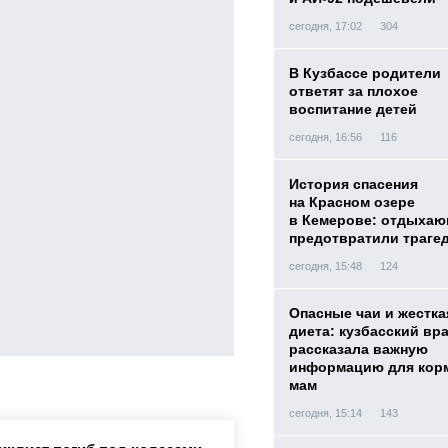
сегодня, 17:02
304
В Кузбассе родители
ответят за плохое
воспитание детей
сегодня, 16:56
116
История спасения
на Красном озере
в Кемерове: отдыха
предотвратили траге
сегодня, 15:48
124
Опасные чаи и жестка
диета: кузбасский вр
рассказала важную
информацию для кор
мам
сегодня, 15:14
143