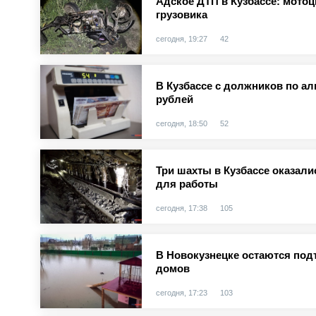
Адское ДТП в Кузбассе: мотоц
грузовика
сегодня, 19:27
42
В Кузбассе с должников по а
рублей
сегодня, 18:50
52
Три шахты в Кузбассе оказал
для работы
сегодня, 17:38
105
В Новокузнецке остаются под
домов
сегодня, 17:23
103