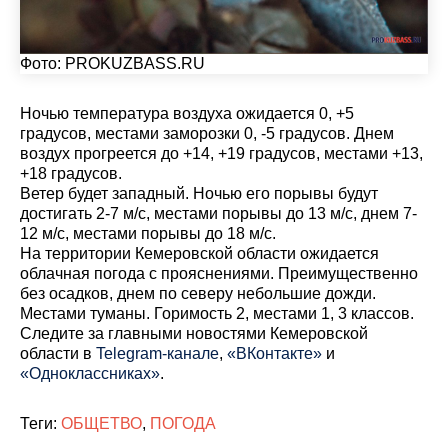
Фото:
PROKUZBASS.RU
Ночью температура воздуха ожидается 0, +5
градусов, местами заморозки 0, -5 градусов. Днем
воздух прогреется до +14, +19 градусов, местами +13,
+18 градусов.
Ветер будет западный. Ночью его порывы будут
достигать 2-7 м/с, местами порывы до 13 м/с, днем 7-
12 м/с, местами порывы до 18 м/с.
На территории Кемеровской области ожидается
облачная погода с прояснениями. Преимущественно
без осадков, днем по северу небольшие дожди.
Местами туманы. Горимость 2, местами 1, 3 классов.
Cледите за главными новостями Кемеровской
области в
Telegram-канале
,
«ВКонтакте»
и
«Одноклассниках»
.
Теги:
ОБЩЕТВО
,
ПОГОДА