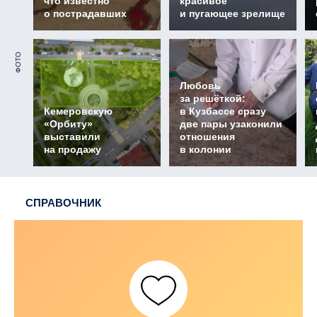
что известно
красивое
о пострадавших
и пугающее зрелище
ФОТО
Любовь
за решёткой:
Кемеровскую
в Кузбассе сразу
«Орбиту»
две пары узаконили
выставили
отношения
на продажу
в колонии
СПРАВОЧНИК