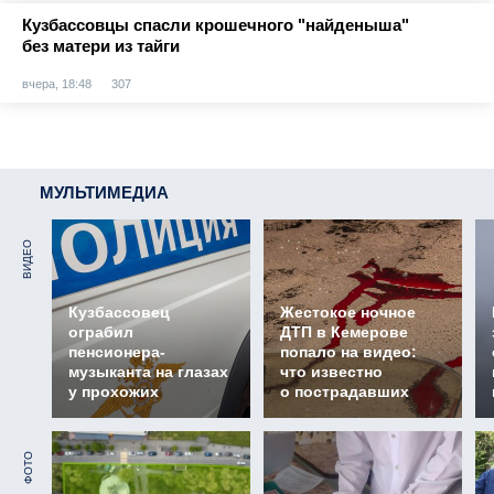
Кузбассовцы спасли крошечного "найденыша"
без матери из тайги
вчера, 18:48
307
МУЛЬТИМЕДИА
ВИДЕО
Кузбассовец
Жестокое ночное
ограбил
ДТП в Кемерове
пенсионера-
попало на видео:
музыканта на глазах
что известно
у прохожих
о пострадавших
ФОТО