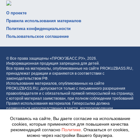
О проекте
Правила использования материалов
Политика конфиденциальности
Пользовательское соглашение
© Все права защищены «ПРОКУЗБАСС.РУ»,
2026.
Информационная продукция запрещена для детей.
Все права на материалы, опубликованные на сайте PROKUZBASS.RU,
принадлежат редакции и охраняются в соответствии с
законодательством РФ.
Использование материалов, опубликованных на сайте
PROKUZBASS.RU, допускается только с письменного разрешения
правообладателя и с обязательной прямой гиперссылкой на страницу,
с которой материал заимствован, при полном соблюдении требований
Правил использования материалов. Гиперссылка должна
размещаться непосредственно в тексте, воспроизводящем
оригинальный материал PROKUZBASS.RU, до или после цитируемого
Оставаясь на сайте, Вы даете согласие на использование
блока.
cookies, которые применяются для повышения качества
рекомендаций согласно
Политике
. Отказаться от cookies,
можно через настройки Вашего браузера.