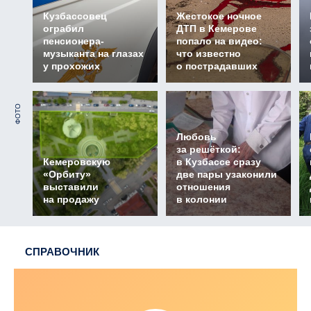
Кузбассовец
Жестокое ночное
ограбил
ДТП в Кемерове
пенсионера-
попало на видео:
музыканта на глазах
что известно
у прохожих
о пострадавших
ФОТО
Любовь
за решёткой:
Кемеровскую
в Кузбассе сразу
«Орбиту»
две пары узаконили
выставили
отношения
на продажу
в колонии
СПРАВОЧНИК