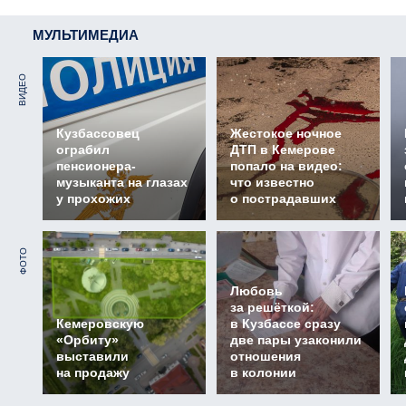
МУЛЬТИМЕДИА
ВИДЕО
Кузбассовец
Жестокое ночное
ограбил
ДТП в Кемерове
пенсионера-
попало на видео:
музыканта на глазах
что известно
у прохожих
о пострадавших
ФОТО
Любовь
за решёткой:
Кемеровскую
в Кузбассе сразу
«Орбиту»
две пары узаконили
выставили
отношения
на продажу
в колонии