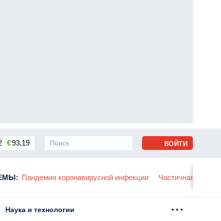
2
€
93,19
ВОЙТИ
сса
ЕМЫ
:
Пандемия коронавирусной инфекции
Частичная мобили
Наука и технологии