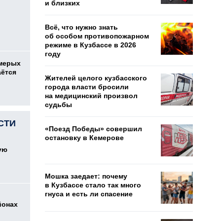
и близких
Всё, что нужно знать
об особом противопожарном
режиме в Кузбассе в 2026
году
емерых
аётся
Жителей целого кузбасского
города власти бросили
на медицинский произвол
судьбы
СТИ
«Поезд Победы» совершил
остановку в Кемерове
ую
Мошка заедает: почему
в Кузбассе стало так много
гнуса и есть ли спасение
йонах