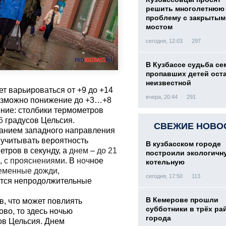
решить многолетнюю
проблему с закрытым
мостом
сегодня, 12:03
297
В Кузбассе судьба с
пропавших детей ост
неизвестной
ет варьироваться от +9 до +14
вчера, 20:44
291
возможно понижение до +3…+8
ение: столбики термометров
6
градусов Цельсия.
СВЕЖИЕ НОВО
данием западного направления
т учитывать вероятность
В кузбасском городе
м
етров в секунду, а
днем
–
до 21
построили экологичн
,
с прояснениями
. В
ноч
ное
котельную
ременные дожди
,
сегодня, 17:50
113
тся непродолжительные
В Кемерове прошли
в, что может повлиять
субботники в трёх ра
ово, то здесь ночью
города
сов Цельсия. Днем