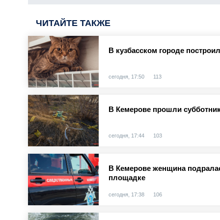
ЧИТАЙТЕ ТАКЖЕ
В кузбасском городе построи
сегодня, 17:50
113
В Кемерове прошли субботник
сегодня, 17:44
103
В Кемерове женщина подралас
площадке
сегодня, 17:38
106