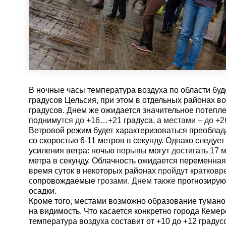
В ночные часы температура воздуха по области буд
градусов Цельсия, при этом в отдельных районах 
градусов. Днем же ожидается значительное потепл
подниму
тся до +16…+21
градуса, а
местами
–
до +2
Ветровой режим будет характеризоваться преобла
со скоростью 6-11 метров в секунду. Однако следуе
усиления ветра: ночью
порывы
могут
достиг
ать
17 
м
етра в секунду. Облачность ожидается переменная
время суток в некоторых районах
пройдут кратков
с
опровождаемые
грозами. Днем также
прогнозирую
осадки.
Кроме того, местами возможно образование тумано
на видимость. Что касается конкретно города Кемер
температура воздуха составит от +10 до +12 граду