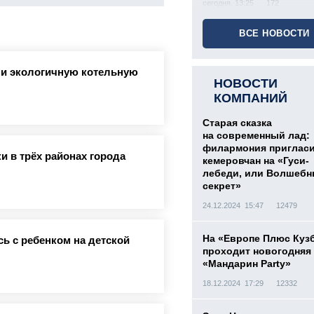
сегодня, 13:25
172
ВСЕ НОВОСТИ
ли экологичную котельную
НОВОСТИ
КОМПАНИЙ
Старая сказка
на современный лад:
филармония приглас
и в трёх районах города
кемеровчан на «Гуси-
лебеди, или Волшеб
секрет»
24.12.2024 15:47
12479
На «Европе Плюс Куз
ь с ребенком на детской
проходит новогодняя
«Мандарин Party»
18.12.2024 17:29
12332