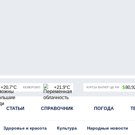
+20.7°C
+21.9°C
$
80,9
КЕМЕРОВО
КУРСЫ ВАЛЮТ ЦБ РФ
чная мобилизация в России
СТАТЬИ
СПРАВОЧНИК
Угольная промышленность Кузба
ПОГОДА
Т
Здоровье и красота
Культура
Народные новости