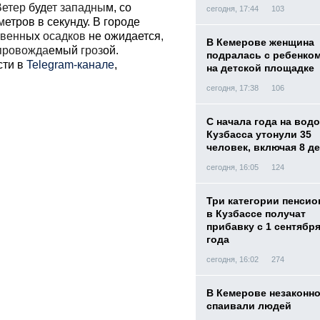
Ветер
буд
ет западны
м, со
сегодня, 17:44
103
м
етров в секунду. В городе
венн
ых
осадков
не ожидается
,
В Кемерове женщина
провожда
емый
гроз
ой.
подралась с ребенко
сти в
Telegram-канале
,
на детской площадке
сегодня, 17:38
106
С начала года на вод
Кузбасса утонули 35
человек, включая 8 д
сегодня, 16:05
124
Три категории пенси
в Кузбассе получат
прибавку с 1 сентября
года
сегодня, 16:02
274
В Кемерове незаконн
спаивали людей