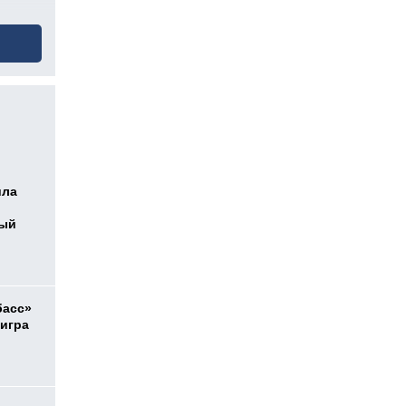
ила
ный
басс»
 игра