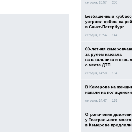
сегодня, 15:57
230
Безбашенный кузбас
устроил дебош на ре
в Санкт-Петербург
сегодня, 15:54
144
60-летняя кемеровчан
за рулем наехала
на школьника и скры
с места ДТП
сегодня, 14:50
164
В Кемерове на женщи
напали на полицейск
сегодня, 14:47
155
Ограничения движени
у Театрального моста
в Кемерове продлили