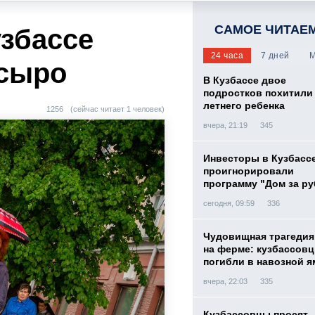
САМОЕ ЧИТАЕ
узбассе
24 часа
7 дней
М
 сыро
В Кузбассе двое
подростков похитили 
летнего ребенка
1256
(сейчас читает 1 человек)
вчера, 21:19
345
Инвесторы в Кузбасс
проигнорировали
программу "Дом за р
сегодня, 09:59
336
Чудовищная трагедия
на ферме: кузбассов
погибли в навозной я
вчера, 22:03
335
Кузбассовцы просят