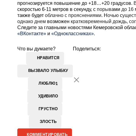
прогнозируется повышение до +18…+20 градусов
. 
скоростью 6-11 метров в секунду, с
порыв
ами
до 16 
также будет
облачно с прояснениями
. Н
очью
с
ущест
однако днем
возможен
кратковременный дождь, со
Cледите за главными новостями Кемеровской обла
«ВКонтакте»
и
«Одноклассниках»
.
Что вы думаете?
Поделиться:
НРАВИТСЯ
ВЫЗВАЛО УЛЫБКУ
ЛЮБЛЮ
1
УДИВИЛО
ГРУСТНО
ЗЛОСТЬ
КОММЕНТИРОВАТЬ