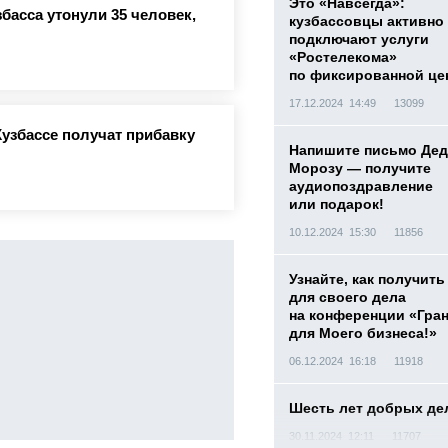
Это «Навсегда»:
басса утонули 35 человек,
кузбассовцы активно
подключают услуги
«Ростелекома»
по фиксированной це
17.12.2024 14:49
13099
Кузбассе получат прибавку
Напишите письмо Дед
Морозу — получите
аудиопоздравление
или подарок!
10.12.2024 15:30
11856
Узнайте, как получить
для своего дела
на конференции «Гра
для Моего бизнеса!»
06.12.2024 16:18
11918
Шесть лет добрых де
30.11.2024 12:11
11707