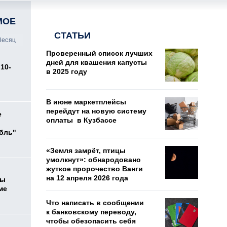
МОЕ
СТАТЬИ
есяц
Проверенный список лучших
дней для квашения капусты
10-
в 2025 году
В июне маркетплейсы
перейдут на новую систему
е
оплаты в Кузбассе
убль"
«Земля замрёт, птицы
умолкнут»: обнародовано
жуткое пророчество Ванги
на 12 апреля 2026 года
цы
ме
Что написать в сообщении
к банковскому переводу,
чтобы обезопасить себя