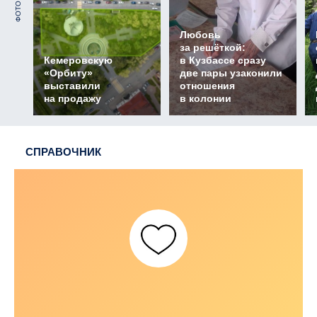
ФОТО
Любовь
за решёткой:
Кемеровскую
в Кузбассе сразу
«Орбиту»
две пары узаконили
выставили
отношения
на продажу
в колонии
СПРАВОЧНИК