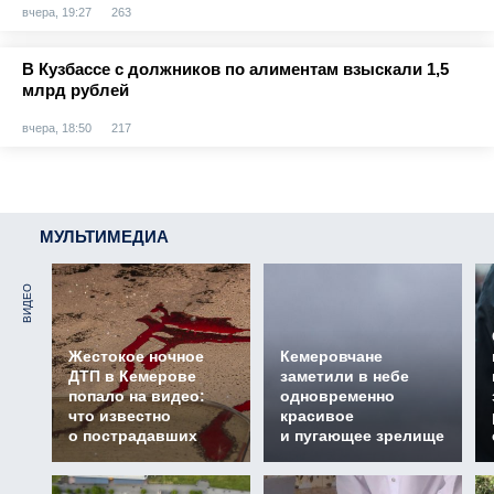
вчера, 19:27
263
В Кузбассе с должников по алиментам взыскали 1,5
млрд рублей
вчера, 18:50
217
МУЛЬТИМЕДИА
ВИДЕО
Жестокое ночное
Кемеровчане
ДТП в Кемерове
заметили в небе
попало на видео:
одновременно
что известно
красивое
о пострадавших
и пугающее зрелище