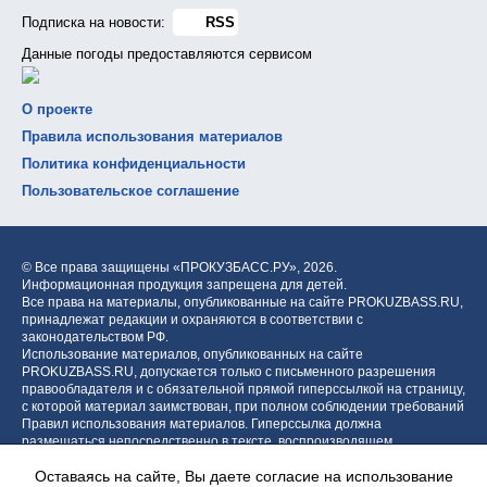
Подписка на новости:
RSS
Данные погоды предоставляются сервисом
О проекте
Правила использования материалов
Политика конфиденциальности
Пользовательское соглашение
© Все права защищены «ПРОКУЗБАСС.РУ»,
2026.
Информационная продукция запрещена для детей.
Все права на материалы, опубликованные на сайте PROKUZBASS.RU,
принадлежат редакции и охраняются в соответствии с
законодательством РФ.
Использование материалов, опубликованных на сайте
PROKUZBASS.RU, допускается только с письменного разрешения
правообладателя и с обязательной прямой гиперссылкой на страницу,
с которой материал заимствован, при полном соблюдении требований
Правил использования материалов. Гиперссылка должна
размещаться непосредственно в тексте, воспроизводящем
оригинальный материал PROKUZBASS.RU, до или после цитируемого
Оставаясь на сайте, Вы даете согласие на использование
блока.