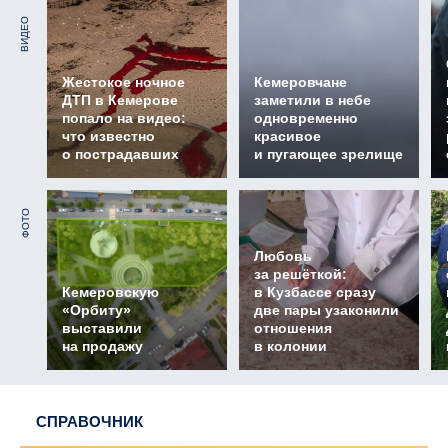
ВИДЕО
Жестокое ночное
Кемеровчане
ДТП в Кемерове
заметили в небе
попало на видео:
одновременно
что известно
красивое
о пострадавших
и пугающее зрелище
ФОТО
Любовь
за решёткой:
Кемеровскую
в Кузбассе сразу
«Орбиту»
две пары узаконили
выставили
отношения
на продажу
в колонии
СПРАВОЧНИК