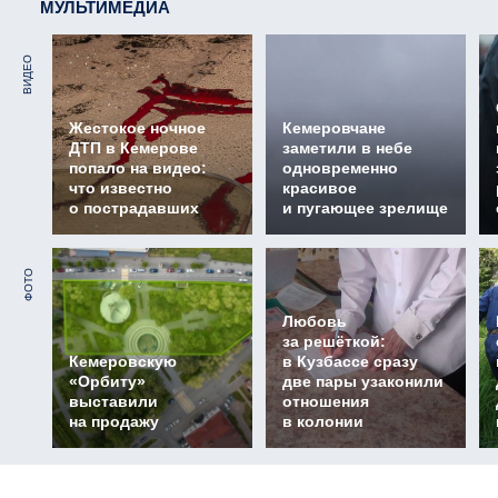
МУЛЬТИМЕДИА
ВИДЕО
Жестокое ночное
Кемеровчане
ДТП в Кемерове
заметили в небе
попало на видео:
одновременно
что известно
красивое
о пострадавших
и пугающее зрелище
ФОТО
Любовь
за решёткой:
Кемеровскую
в Кузбассе сразу
«Орбиту»
две пары узаконили
выставили
отношения
на продажу
в колонии