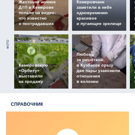
Жестокое ночное
Кемеровчане
ДТП в Кемерове
заметили в небе
попало на видео:
одновременно
что известно
красивое
о пострадавших
и пугающее зрелище
ФОТО
Любовь
за решёткой:
Кемеровскую
в Кузбассе сразу
«Орбиту»
две пары узаконили
выставили
отношения
на продажу
в колонии
СПРАВОЧНИК