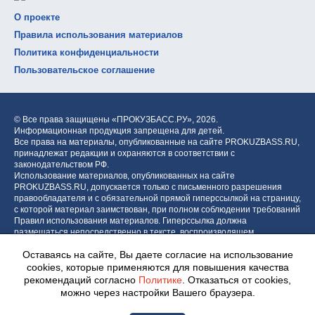
О проекте
Правила использования материалов
Политика конфиденциальности
Пользовательское соглашение
© Все права защищены «ПРОКУЗБАСС.РУ»,
2026.
Информационная продукция запрещена для детей.
Все права на материалы, опубликованные на сайте PROKUZBASS.RU,
принадлежат редакции и охраняются в соответствии с
законодательством РФ.
Использование материалов, опубликованных на сайте
PROKUZBASS.RU, допускается только с письменного разрешения
правообладателя и с обязательной прямой гиперссылкой на страницу,
с которой материал заимствован, при полном соблюдении требований
Правил использования материалов. Гиперссылка должна
размещаться непосредственно в тексте, воспроизводящем
оригинальный материал PROKUZBASS.RU, до или после цитируемого
Оставаясь на сайте, Вы даете согласие на использование
блока.
cookies, которые применяются для повышения качества
рекомендаций согласно
Политике
. Отказаться от cookies,
можно через настройки Вашего браузера.
Разработка портала: