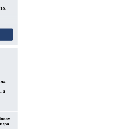
10-
ила
ный
басс»
 игра