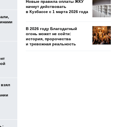
Новые правила оплаты ЖКУ
начнут действовать
в Кузбассе с 1 марта 2026 года
зали,
шинами
В 2026 году Благодатный
огонь может не сойти:
история, пророчества
и тревожная реальность
онт
ной
 взял
ании
ь: