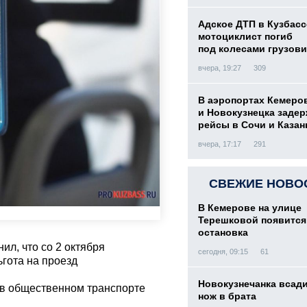
Адское ДТП в Кузбасс
мотоциклист погиб
под колесами грузови
вчера, 19:27
309
В аэропортах Кемеро
и Новокузнецка заде
рейсы в Сочи и Казан
вчера, 17:17
291
СВЕЖИЕ НОВО
В Кемерове на улице
Терешковой появится
остановка
л, что со 2 октября
сегодня, 09:15
61
ьгота на проезд
Новокузнечанка всад
д в общественном транспорте
нож в брата