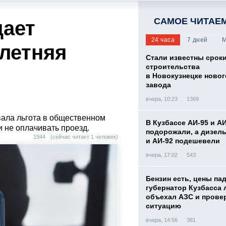
САМОЕ ЧИТАЕ
щает
24 часа
7 дней
М
 летняя
Стали известны срок
строительства
в Новокузнецке новог
завода
вчера, 10:23
1369
вала льгота в общественном
В Кузбассе АИ-95 и А
 не оплачивать проезд.
подорожали, а дизел
1944
(сейчас читает 1 человек)
и АИ-92 подешевели
вчера, 17:02
543
Бензин есть, цены па
губернатор Кузбасса 
объехал АЗС и прове
ситуацию
вчера, 14:56
381