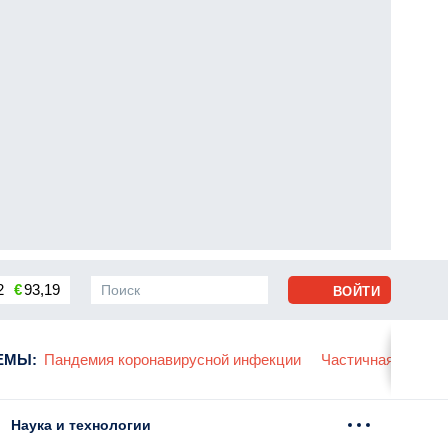
2
€
93,19
ВОЙТИ
сса
ЕМЫ
:
Пандемия коронавирусной инфекции
Частичная мобили
Наука и технологии