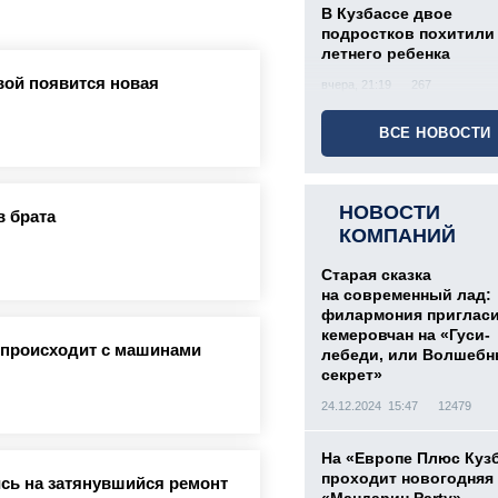
В Кузбассе двое
подростков похитили 
летнего ребенка
вой появится новая
вчера, 21:19
267
ВСЕ НОВОСТИ
НОВОСТИ
в брата
КОМПАНИЙ
Старая сказка
на современный лад:
филармония приглас
кемеровчан на «Гуси-
о происходит с машинами
лебеди, или Волшеб
секрет»
24.12.2024 15:47
12479
На «Европе Плюс Куз
проходит новогодняя
сь на затянувшийся ремонт