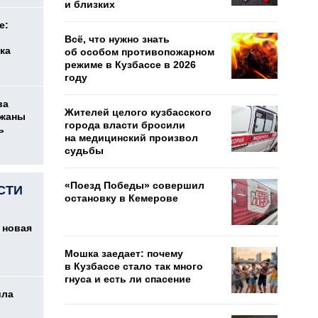
и близких
е:
Всё, что нужно знать
ка
об особом противопожарном
режиме в Кузбассе в 2026
году
ва
Жителей целого кузбасского
ржаны
города власти бросили
ь
на медицинский произвол
судьбы
«Поезд Победы» совершил
СТИ
остановку в Кемерове
 новая
Мошка заедает: почему
в Кузбассе стало так много
гнуса и есть ли спасение
ила