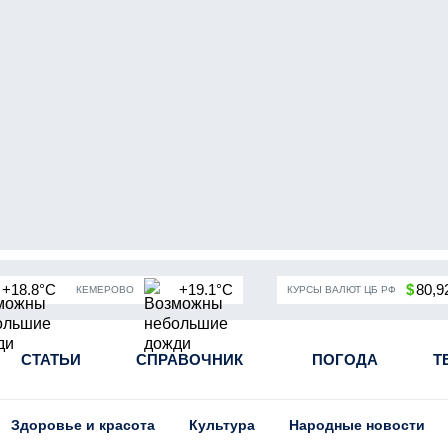
+18.8°C
+19.1°C
$
80,9
КЕМЕРОВО
КУРСЫ ВАЛЮТ ЦБ РФ
чная мобилизация в России
СТАТЬИ
СПРАВОЧНИК
Угольная промышленность Кузба
ПОГОДА
Т
Здоровье и красота
Культура
Народные новости