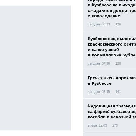
в Кузбассе на выход
ожидаются дожди, гр
и похолодание
сегодня, 08:23
126
Кузбассовец вылови
краснокнижного осет
и нанес ущерб
в полмиллиона рубле
сегодня, 07:56
128
Гречка и лук дорожаю
в Кузбассе
сегодня, 07:49
141
Чудовищная трагедия
на ферме: кузбассов
погибли в навозной я
вчера, 22:03
273