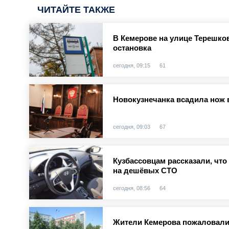
ЧИТАЙТЕ ТАКЖЕ
В Кемерове на улице Терешко
остановка
сегодня, 09:15
61
Новокузнечанка всадила нож 
сегодня, 09:03
67
Кузбассовцам рассказали, чт
на дешёвых СТО
сегодня, 08:56
64
Жители Кемерова пожаловали