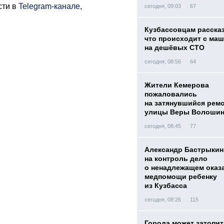
сти в
Telegram-канале
,
сегодня, 09:03
67
Кузбассовцам расска
что происходит с ма
на дешёвых СТО
сегодня, 08:56
64
Жители Кемерова
пожаловались
на затянувшийся рем
улицы Веры Волоши
сегодня, 08:45
77
Александр Бастрыкин
на контроль дело
о ненадлежащем оказ
медпомощи ребенку
из Кузбасса
сегодня, 08:26
115
Города может затопит