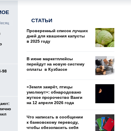
МОЕ
СТАТЬИ
есяц
Проверенный список лучших
и
дней для квашения капусты
в 2025 году
о
В июне маркетплейсы
перейдут на новую систему
оплаты в Кузбассе
И-98
ь
«Земля замрёт, птицы
умолкнут»: обнародовано
жуткое пророчество Ванги
на 12 апреля 2026 года
дают:
лично
рил
Что написать в сообщении
к банковскому переводу,
чтобы обезопасить себя