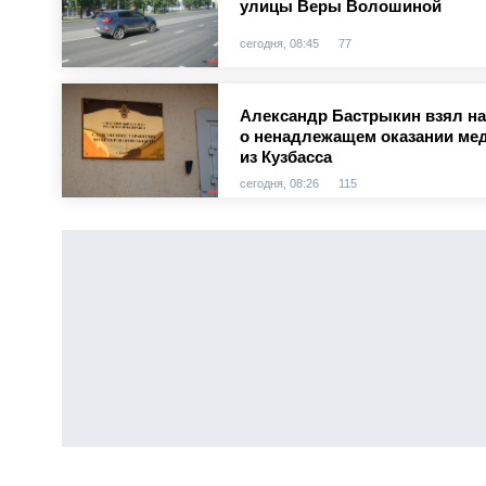
улицы Веры Волошиной
сегодня, 08:45
77
Александр Бастрыкин взял на
о ненадлежащем оказании ме
из Кузбасса
сегодня, 08:26
115