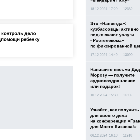
«Мандарин Party»
18.12.2024 17:29
12332
Это «Навсегда»:
кузбассовцы активно
 контроль дело
подключают услуги
дпомощи ребенку
«Ростелекома»
по фиксированной це
17.12.2024 14:49
13099
Напишите письмо Дед
Морозу — получите
аудиопоздравление
или подарок!
10.12.2024 15:30
11856
Узнайте, как получить
для своего дела
на конференции «Гра
для Моего бизнеса!»
06.12.2024 16:18
11918