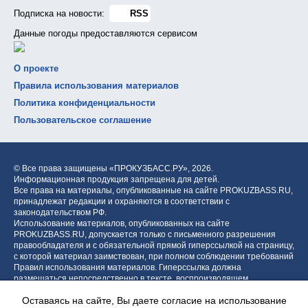
Подписка на новости:
RSS
Данные погоды предоставляются сервисом
О проекте
Правила использования материалов
Политика конфиденциальности
Пользовательское соглашение
© Все права защищены «ПРОКУЗБАСС.РУ»,
2026.
Информационная продукция запрещена для детей.
Все права на материалы, опубликованные на сайте PROKUZBASS.RU,
принадлежат редакции и охраняются в соответствии с
законодательством РФ.
Использование материалов, опубликованных на сайте
PROKUZBASS.RU, допускается только с письменного разрешения
правообладателя и с обязательной прямой гиперссылкой на страницу,
с которой материал заимствован, при полном соблюдении требований
Правил использования материалов. Гиперссылка должна
размещаться непосредственно в тексте, воспроизводящем
оригинальный материал PROKUZBASS.RU, до или после цитируемого
Оставаясь на сайте, Вы даете согласие на использование
блока.