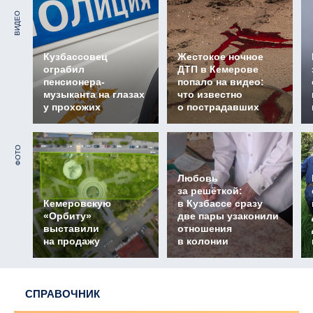
ВИДЕО
Кузбассовец
Жестокое ночное
ограбил
ДТП в Кемерове
пенсионера-
попало на видео:
музыканта на глазах
что известно
у прохожих
о пострадавших
ФОТО
Любовь
за решёткой:
Кемеровскую
в Кузбассе сразу
«Орбиту»
две пары узаконили
выставили
отношения
на продажу
в колонии
СПРАВОЧНИК