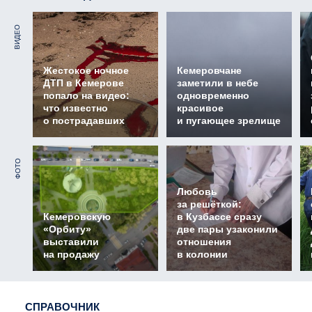
ВИДЕО
Жестокое ночное
Кемеровчане
ДТП в Кемерове
заметили в небе
попало на видео:
одновременно
что известно
красивое
о пострадавших
и пугающее зрелище
ФОТО
Любовь
за решёткой:
Кемеровскую
в Кузбассе сразу
«Орбиту»
две пары узаконили
выставили
отношения
на продажу
в колонии
СПРАВОЧНИК