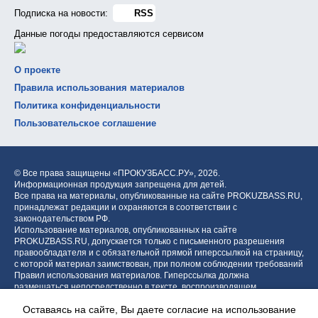
Подписка на новости:
RSS
Данные погоды предоставляются сервисом
О проекте
Правила использования материалов
Политика конфиденциальности
Пользовательское соглашение
© Все права защищены «ПРОКУЗБАСС.РУ»,
2026.
Информационная продукция запрещена для детей.
Все права на материалы, опубликованные на сайте PROKUZBASS.RU,
принадлежат редакции и охраняются в соответствии с
законодательством РФ.
Использование материалов, опубликованных на сайте
PROKUZBASS.RU, допускается только с письменного разрешения
правообладателя и с обязательной прямой гиперссылкой на страницу,
с которой материал заимствован, при полном соблюдении требований
Правил использования материалов. Гиперссылка должна
размещаться непосредственно в тексте, воспроизводящем
оригинальный материал PROKUZBASS.RU, до или после цитируемого
Оставаясь на сайте, Вы даете согласие на использование
блока.