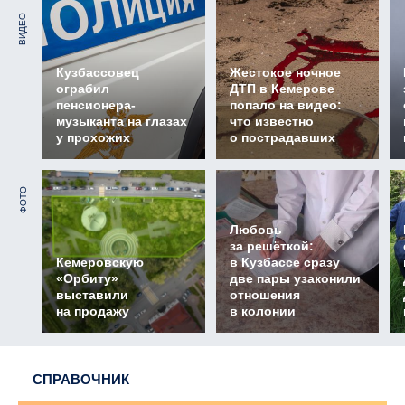
ВИДЕО
Кузбассовец
Жестокое ночное
ограбил
ДТП в Кемерове
пенсионера-
попало на видео:
музыканта на глазах
что известно
у прохожих
о пострадавших
ФОТО
Любовь
за решёткой:
Кемеровскую
в Кузбассе сразу
«Орбиту»
две пары узаконили
выставили
отношения
на продажу
в колонии
СПРАВОЧНИК