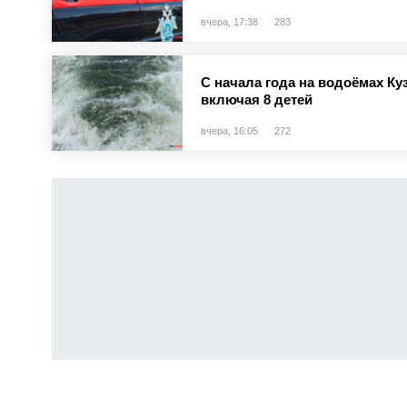
вчера, 17:38
283
С начала года на водоёмах Куз
включая 8 детей
вчера, 16:05
272