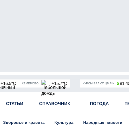
+16.5°C
+15.7°C
$
81,4
КЕМЕРОВО
КУРСЫ ВАЛЮТ ЦБ РФ
чная мобилизация в России
СТАТЬИ
СПРАВОЧНИК
Угольная промышленность Кузба
ПОГОДА
Т
Здоровье и красота
Культура
Народные новости