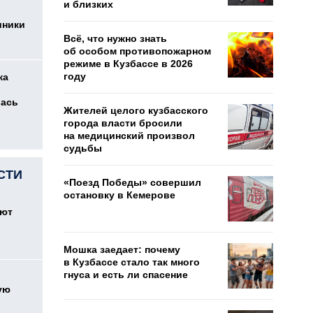
и близких
иники
Всё, что нужно знать
об особом противопожарном
режиме в Кузбассе в 2026
году
ка
лась
Жителей целого кузбасского
города власти бросили
на медицинский произвол
судьбы
СТИ
«Поезд Победы» совершил
остановку в Кемерове
оют
Мошка заедает: почему
в Кузбассе стало так много
гнуса и есть ли спасение
ую