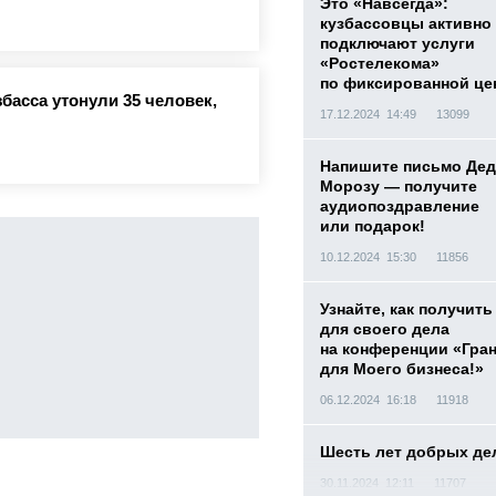
Это «Навсегда»:
кузбассовцы активно
подключают услуги
«Ростелекома»
по фиксированной це
басса утонули 35 человек,
17.12.2024 14:49
13099
Напишите письмо Дед
Морозу — получите
аудиопоздравление
или подарок!
10.12.2024 15:30
11856
Узнайте, как получить
для своего дела
на конференции «Гра
для Моего бизнеса!»
06.12.2024 16:18
11918
Шесть лет добрых де
30.11.2024 12:11
11707