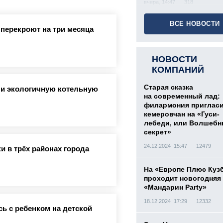
вчера, 14:47
318
ВСЕ НОВОСТИ
 перекроют на три месяца
НОВОСТИ
КОМПАНИЙ
Старая сказка
ли экологичную котельную
на современный лад:
филармония приглас
кемеровчан на «Гуси-
лебеди, или Волшеб
секрет»
24.12.2024 15:47
12479
и в трёх районах города
На «Европе Плюс Куз
проходит новогодняя
«Мандарин Party»
18.12.2024 17:29
12332
ь с ребенком на детской