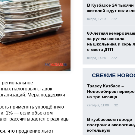
В Кузбассе 24 тысячи
жителей ждут поликл
вчера, 12:53
322
60-летняя кемеровчан
за рулем наехала
на школьника и скры
с места ДТП
вчера, 14:50
322
СВЕЖИЕ НОВО
в региональное
Трассу Кузбасс –
нных налоговых ставок
Новосибирск перекр
рганизаций. Мера поддержки
на три месяца
сегодня, 11:00
32
ность применять упрощённую
и: 1% — если объектом
лог рассчитывается с разницы
В кузбасском городе
построили экологичн
котельную
ся, что продление льгот