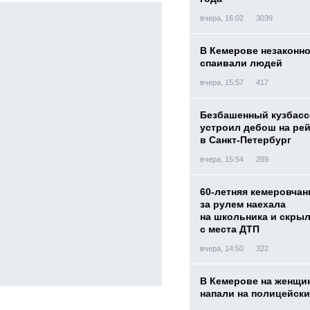
вчера, 16:02
3039
В Кемерове незаконн
спаивали людей
вчера, 15:57
417
Безбашенный кузбас
устроил дебош на ре
в Санкт-Петербург
вчера, 15:54
289
60-летняя кемеровчан
за рулем наехала
на школьника и скры
с места ДТП
вчера, 14:50
322
В Кемерове на женщи
напали на полицейск