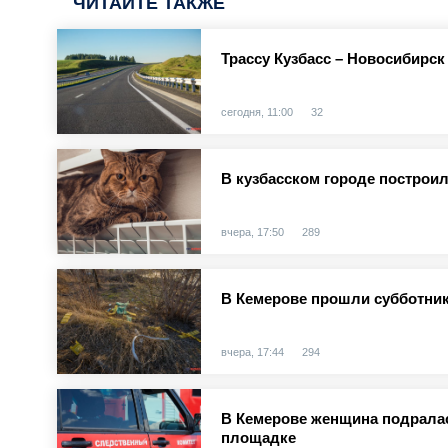
ЧИТАЙТЕ ТАКЖЕ
Трассу Кузбасс – Новосибирск
сегодня, 11:00
32
В кузбасском городе построи
вчера, 17:50
289
В Кемерове прошли субботник
вчера, 17:44
294
В Кемерове женщина подралас
площадке