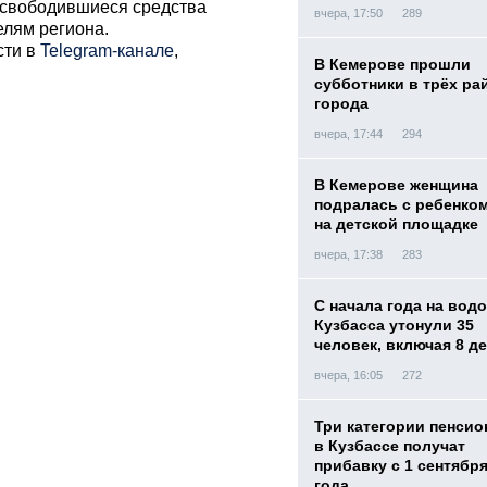
освободившиеся средства
вчера, 17:50
289
елям региона.
сти в
Telegram-канале
,
В Кемерове прошли
субботники в трёх ра
города
вчера, 17:44
294
В Кемерове женщина
подралась с ребенко
на детской площадке
вчера, 17:38
283
С начала года на вод
Кузбасса утонули 35
человек, включая 8 д
вчера, 16:05
272
Три категории пенси
в Кузбассе получат
прибавку с 1 сентября
года