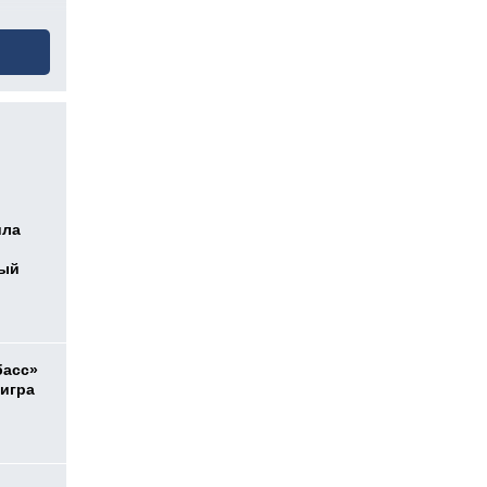
ила
ный
басс»
 игра