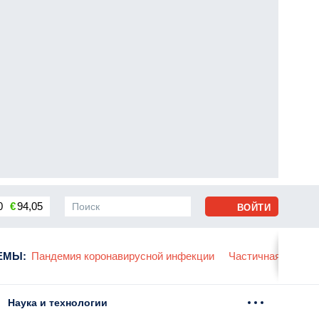
0
€
94,05
ВОЙТИ
сса
ЕМЫ
:
Пандемия коронавирусной инфекции
Частичная мобили
Наука и технологии