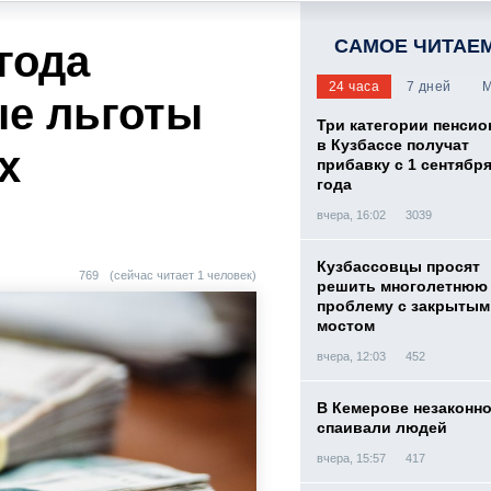
САМОЕ ЧИТАЕ
года
24 часа
7 дней
М
ые льготы
Три категории пенси
в Кузбассе получат
х
прибавку с 1 сентября
года
вчера, 16:02
3039
Кузбассовцы просят
769
(сейчас читает 1 человек)
решить многолетнюю
проблему с закрытым
мостом
вчера, 12:03
452
В Кемерове незаконн
спаивали людей
вчера, 15:57
417