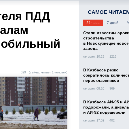
САМОЕ ЧИТАЕ
теля ПДД
24 часа
7 дней
М
иалам
Стали известны срок
строительства
«Мобильный
в Новокузнецке новог
завода
сегодня, 10:23
1216
В Кузбассе резко
529
(сейчас читает 1 человек)
сократилось количес
первоклассников
сегодня, 08:20
969
В Кузбассе АИ-95 и А
подорожали, а дизел
и АИ-92 подешевели
сегодня, 17:02
402