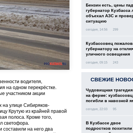
Бензин есть, цены па
губернатор Кузбасса 
объехал АЗС и прове
ситуацию
сегодня, 14:56
299
Кузбассовец пожалов
губернатору на отклю
уличного освещения
сегодня, 09:15
243
СВЕЖИЕ НОВО
венности водителя,
я на одном перекрёстке.
Чудовищная трагедия
ые участником акции
на ферме: кузбассов
погибли в навозной я
к на улице Сибиряков-
сегодня, 22:03
95
ицу Крутую из крайней правой
ая полоса. Кроме того,
л светофора.
В Кузбассе двое
подростков похитили 
 составили на него два