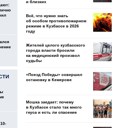
и близких
дают:
лично
рил
Всё, что нужно знать
об особом противопожарном
режиме в Кузбассе в 2026
году
ался
Жителей целого кузбасского
чение
города власти бросили
на медицинский произвол
судьбы
«Поезд Победы» совершил
СТИ
остановку в Кемерове
цы
ме
Мошка заедает: почему
в Кузбассе стало так много
гнуса и есть ли спасение
10-