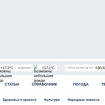
+17.3°C
+17.1°C
$
80,9
КЕМЕРОВО
КУРСЫ ВАЛЮТ ЦБ РФ
чная мобилизация в России
СТАТЬИ
СПРАВОЧНИК
Угольная промышленность Кузба
ПОГОДА
Т
Здоровье и красота
Культура
Народные новости