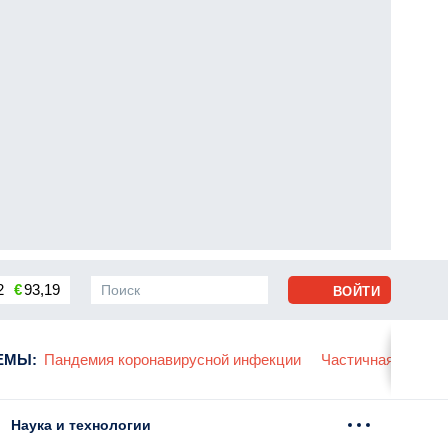
2
€
93,19
ВОЙТИ
сса
ЕМЫ
:
Пандемия коронавирусной инфекции
Частичная мобили
Наука и технологии