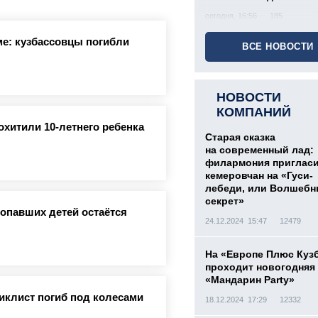
сегодня, 16:56
185
е: кузбассовцы погибли
ВСЕ НОВОСТИ
НОВОСТИ
КОМПАНИЙ
охитили 10-летнего ребенка
Старая сказка
на современный лад:
филармония приглас
кемеровчан на «Гуси-
лебеди, или Волшеб
секрет»
ропавших детей остаётся
24.12.2024 15:47
12479
На «Европе Плюс Куз
проходит новогодняя
«Мандарин Party»
иклист погиб под колесами
18.12.2024 17:29
12332