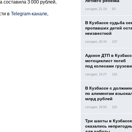
летнего ребенка
 составила 3 000 рублей,
сегодня, 21:19
93
сти в
Telegram-канале
,
В Кузбассе судьба с
пропавших детей ост
неизвестной
сегодня, 20:44
107
Адское ДТП в Кузбасс
мотоциклист погиб
под колесами грузови
сегодня, 19:27
162
В Кузбассе с должник
по алиментам взыскал
млрд рублей
сегодня, 18:50
115
Три шахты в Кузбассе
оказались непригодн
для работы