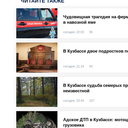
ЧИТАЙТЕ ТАКЖЕ
Чудовищная трагедия на ферм
в навозной яме
сегодня, 22:03
95
В Кузбассе двое подростков п
сегодня, 21:19
93
В Кузбассе судьба семерых п
неизвестной
сегодня, 20:44
107
Адское ДТП в Кузбассе: мотоц
грузовика