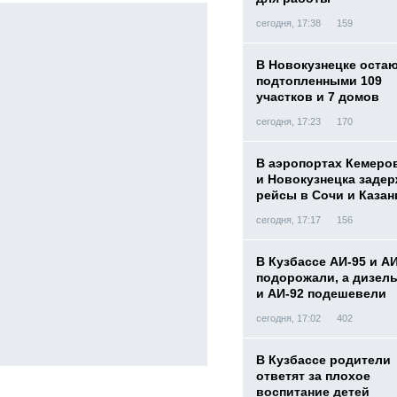
сегодня, 17:38
159
В Новокузнецке оста
подтопленными 109
участков и 7 домов
сегодня, 17:23
170
В аэропортах Кемеро
и Новокузнецка заде
рейсы в Сочи и Казан
сегодня, 17:17
156
В Кузбассе АИ-95 и А
подорожали, а дизел
и АИ-92 подешевели
сегодня, 17:02
402
В Кузбассе родители
ответят за плохое
воспитание детей