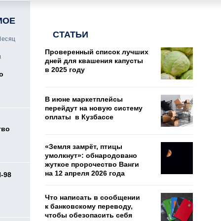
МОЕ
СТАТЬИ
есяц
Проверенный список лучших
и
дней для квашения капусты
в 2025 году
о
В июне маркетплейсы
перейдут на новую систему
оплаты в Кузбассе
тво
«Земля замрёт, птицы
умолкнут»: обнародовано
жуткое пророчество Ванги
на 12 апреля 2026 года
И-98
ь
Что написать в сообщении
к банковскому переводу,
чтобы обезопасить себя