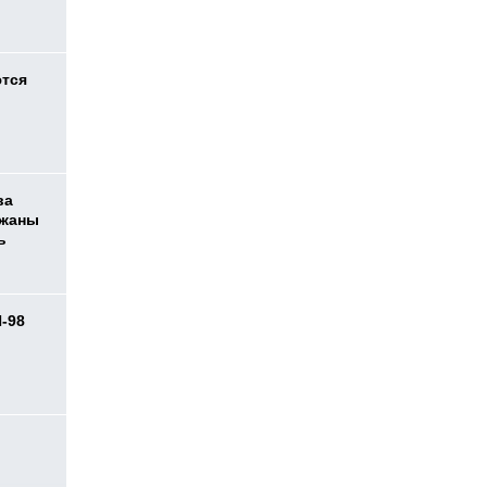
ются
ва
ржаны
ь
И-98
ь