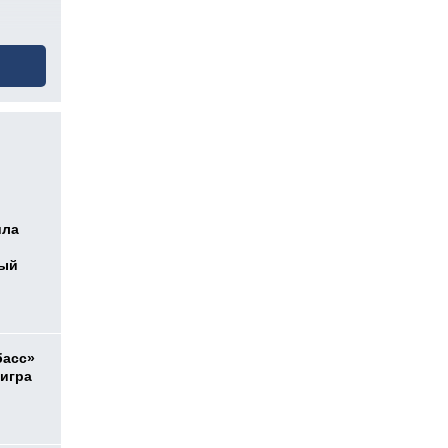
ила
ный
басс»
 игра