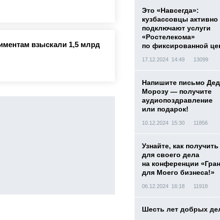
Это «Навсегда»:
кузбассовцы активно
подключают услуги
«Ростелекома»
лиментам взыскали 1,5 млрд
по фиксированной це
17.12.2024 14:49
13099
Напишите письмо Дед
Морозу — получите
аудиопоздравление
или подарок!
10.12.2024 15:30
11856
Узнайте, как получить
для своего дела
на конференции «Гра
для Моего бизнеса!»
06.12.2024 16:18
11918
Шесть лет добрых де