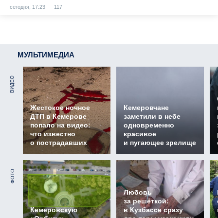
сегодня, 17:23
117
МУЛЬТИМЕДИА
ВИДЕО
Жестокое ночное
Кемеровчане
ДТП в Кемерове
заметили в небе
попало на видео:
одновременно
что известно
красивое
о пострадавших
и пугающее зрелище
ФОТО
Любовь
за решёткой:
Кемеровскую
в Кузбассе сразу