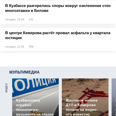
В Кузбассе разгорелись споры вокруг озеленения стен
многоэтажки в Белове
сегодня, 14:28
141
В центре Кемерова растёт провал асфальта у квартала
юстиции
сегодня, 12:45
359
МУЛЬТИМЕДИА
ВИДЕО
Кузбассовец
Жестокое ночное
ограбил
ДТП в Кемерове
пенсионера-
попало на видео:
музыканта на глазах
что известно