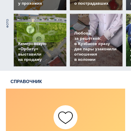
у прохожих
о пострадавших
ФОТО
Любовь
за решёткой:
Кемеровскую
в Кузбассе сразу
«Орбиту»
две пары узаконили
выставили
отношения
на продажу
в колонии
СПРАВОЧНИК