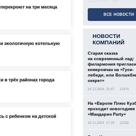
вчера, 14:47
318
 перекроют на три месяца
ВСЕ НОВОСТИ
НОВОСТИ
КОМПАНИЙ
ли экологичную котельную
Старая сказка
на современный лад:
филармония приглас
кемеровчан на «Гуси-
лебеди, или Волшеб
и в трёх районах города
секрет»
24.12.2024 15:47
12479
На «Европе Плюс Куз
проходит новогодняя
«Мандарин Party»
ь с ребенком на детской
18.12.2024 17:29
12332