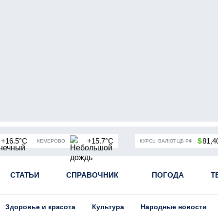
+16.5°C
+15.7°C
$
81,4
КЕМЕРОВО
КУРСЫ ВАЛЮТ ЦБ РФ
чная мобилизация в России
СТАТЬИ
СПРАВОЧНИК
Угольная промышленность Кузба
ПОГОДА
Т
Здоровье и красота
Культура
Народные новости