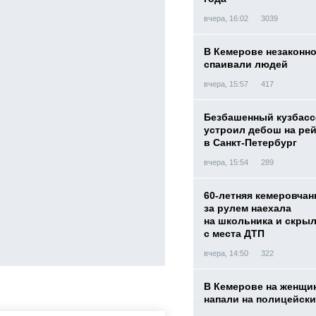
вчера, 16:02
3039
В Кемерове незаконн
спаивали людей
вчера, 15:57
417
Безбашенный кузбас
устроил дебош на ре
в Санкт-Петербург
вчера, 15:54
289
60-летняя кемеровчан
за рулем наехала
на школьника и скры
с места ДТП
вчера, 14:50
322
В Кемерове на женщи
напали на полицейск