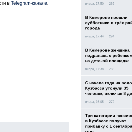
сти в
Telegram-канале
,
вчера, 17:50
289
В Кемерове прошли
субботники в трёх ра
города
вчера, 17:44
294
В Кемерове женщина
подралась с ребенко
на детской площадке
вчера, 17:38
283
С начала года на вод
Кузбасса утонули 35
человек, включая 8 д
вчера, 16:05
272
Три категории пенси
в Кузбассе получат
прибавку с 1 сентября
года