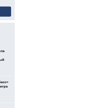
ила
ный
басс»
 игра