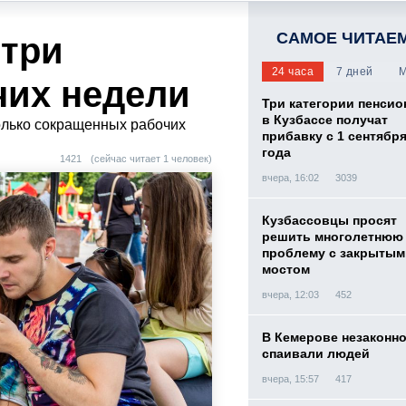
САМОЕ ЧИТАЕ
 три
24 часа
7 дней
М
чих недели
Три категории пенси
в Кузбассе получат
колько сокращенных рабочих
прибавку с 1 сентября
года
1421
(сейчас читает 1 человек)
вчера, 16:02
3039
Кузбассовцы просят
решить многолетнюю
проблему с закрытым
мостом
вчера, 12:03
452
В Кемерове незаконн
спаивали людей
вчера, 15:57
417