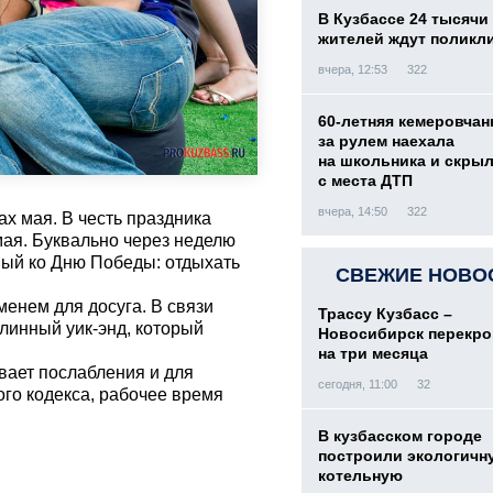
В Кузбассе 24 тысячи
жителей ждут поликл
вчера, 12:53
322
60-летняя кемеровчан
за рулем наехала
на школьника и скры
с места ДТП
вчера, 14:50
322
х мая. В честь праздника
мая. Буквально через неделю
ный ко Дню Победы: отдыхать
СВЕЖИЕ НОВО
енем для досуга. В связи
Трассу Кузбасс –
линный уик-энд, который
Новосибирск перекр
на три месяца
вает послабления и для
сегодня, 11:00
32
го кодекса, рабочее время
В кузбасском городе
построили экологичн
котельную