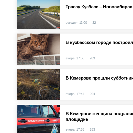
Трассу Кузбасс – Новосибирск
сегодня, 11:00
32
В кузбасском городе построи
вчера, 17:50
289
В Кемерове прошли субботник
вчера, 17:44
294
В Кемерове женщина подралас
площадке
вчера, 17:38
283