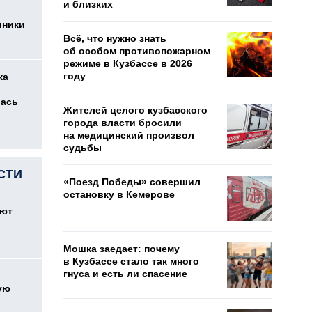
и близких
иники
Всё, что нужно знать
об особом противопожарном
режиме в Кузбассе в 2026
году
ка
лась
Жителей целого кузбасского
города власти бросили
на медицинский произвол
судьбы
СТИ
«Поезд Победы» совершил
остановку в Кемерове
оют
Мошка заедает: почему
в Кузбассе стало так много
гнуса и есть ли спасение
ую