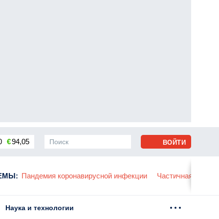
0
€
94,05
ВОЙТИ
сса
ЕМЫ
:
Пандемия коронавирусной инфекции
Частичная мобили
Наука и технологии