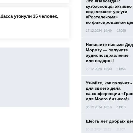
Это «Навсегда»:
кузбассовцы активно
подключают услуги
басса утонули 35 человек,
«Ростелекома»
по фиксированной це
17.12.2024 14:49
13099
Напишите письмо Дед
Морозу — получите
аудиопоздравление
или подарок!
10.12.2024 15:30
11856
Узнайте, как получить
для своего дела
на конференции «Гра
для Моего бизнеса!»
06.12.2024 16:18
11918
Шесть лет добрых де
30.11.2024 12:11
11707