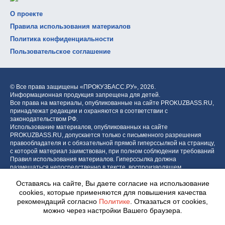
О проекте
Правила использования материалов
Политика конфиденциальности
Пользовательское соглашение
© Все права защищены «ПРОКУЗБАСС.РУ»,
2026.
Информационная продукция запрещена для детей.
Все права на материалы, опубликованные на сайте PROKUZBASS.RU,
принадлежат редакции и охраняются в соответствии с
законодательством РФ.
Использование материалов, опубликованных на сайте
PROKUZBASS.RU, допускается только с письменного разрешения
правообладателя и с обязательной прямой гиперссылкой на страницу,
с которой материал заимствован, при полном соблюдении требований
Правил использования материалов. Гиперссылка должна
размещаться непосредственно в тексте, воспроизводящем
оригинальный материал PROKUZBASS.RU, до или после цитируемого
Оставаясь на сайте, Вы даете согласие на использование
блока.
cookies, которые применяются для повышения качества
рекомендаций согласно
Политике
. Отказаться от cookies,
можно через настройки Вашего браузера.
Разработка портала: