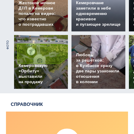
Жестокое ночное
Кемеровчане
ДТП в Кемерове
заметили в небе
попало на видео:
одновременно
что известно
красивое
о пострадавших
и пугающее зрелище
ФОТО
Любовь
за решёткой:
Кемеровскую
в Кузбассе сразу
«Орбиту»
две пары узаконили
выставили
отношения
на продажу
в колонии
СПРАВОЧНИК