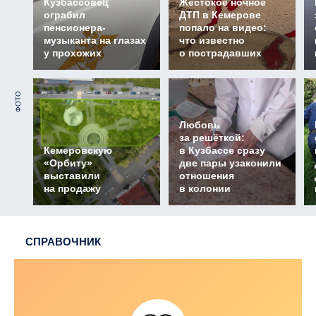
Кузбассовец
Жестокое ночное
ограбил
ДТП в Кемерове
пенсионера-
попало на видео:
музыканта на глазах
что известно
у прохожих
о пострадавших
ФОТО
Любовь
за решёткой:
Кемеровскую
в Кузбассе сразу
«Орбиту»
две пары узаконили
выставили
отношения
на продажу
в колонии
СПРАВОЧНИК