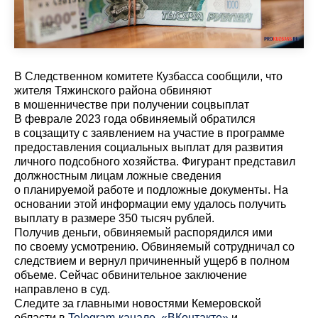
В Следственном комитете Кузбасса сообщили, что
жителя Тяжинского района обвиняют
в мошенничестве при получении соцвыплат
В феврале 2023 года обвиняемый обратился
в соцзащиту с заявлением на участие в программе
предоставления социальных выплат для развития
личного подсобного хозяйства. Фигурант представил
должностным лицам ложные сведения
о планируемой работе и подложные документы. На
основании этой информации ему удалось получить
выплату в размере 350 тысяч рублей.
Получив деньги, обвиняемый распорядился ими
по своему усмотрению. Обвиняемый сотрудничал со
следствием и вернул причиненный ущерб в полном
объеме. Сейчас обвинительное заключение
направлено в суд.
Cледите за главными новостями Кемеровской
области в
Telegram-канале
,
«ВКонтакте»
и