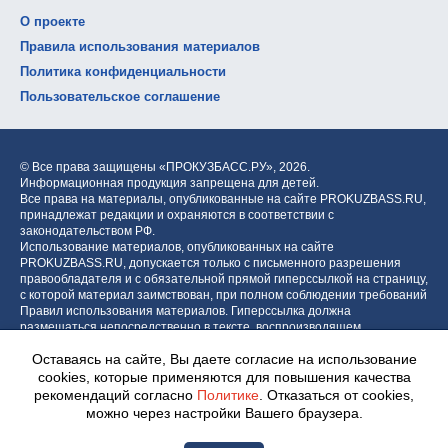
О проекте
Правила использования материалов
Политика конфиденциальности
Пользовательское соглашение
© Все права защищены «ПРОКУЗБАСС.РУ»,
2026.
Информационная продукция запрещена для детей.
Все права на материалы, опубликованные на сайте PROKUZBASS.RU,
принадлежат редакции и охраняются в соответствии с
законодательством РФ.
Использование материалов, опубликованных на сайте
PROKUZBASS.RU, допускается только с письменного разрешения
правообладателя и с обязательной прямой гиперссылкой на страницу,
с которой материал заимствован, при полном соблюдении требований
Правил использования материалов. Гиперссылка должна
размещаться непосредственно в тексте, воспроизводящем
оригинальный материал PROKUZBASS.RU, до или после цитируемого
Оставаясь на сайте, Вы даете согласие на использование
блока.
cookies, которые применяются для повышения качества
рекомендаций согласно
Политике
. Отказаться от cookies,
можно через настройки Вашего браузера.
Разработка портала: