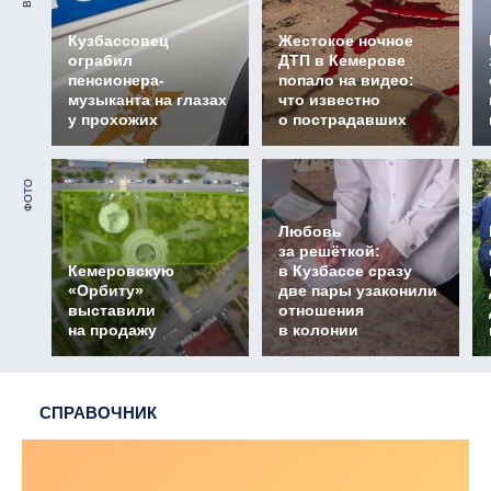
Кузбассовец
Жестокое ночное
ограбил
ДТП в Кемерове
пенсионера-
попало на видео:
музыканта на глазах
что известно
у прохожих
о пострадавших
ФОТО
Любовь
за решёткой:
Кемеровскую
в Кузбассе сразу
«Орбиту»
две пары узаконили
выставили
отношения
на продажу
в колонии
СПРАВОЧНИК