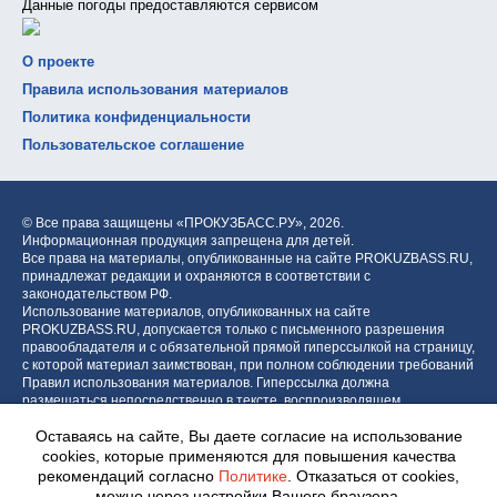
Данные погоды предоставляются сервисом
О проекте
Правила использования материалов
Политика конфиденциальности
Пользовательское соглашение
© Все права защищены «ПРОКУЗБАСС.РУ»,
2026.
Информационная продукция запрещена для детей.
Все права на материалы, опубликованные на сайте PROKUZBASS.RU,
принадлежат редакции и охраняются в соответствии с
законодательством РФ.
Использование материалов, опубликованных на сайте
PROKUZBASS.RU, допускается только с письменного разрешения
правообладателя и с обязательной прямой гиперссылкой на страницу,
с которой материал заимствован, при полном соблюдении требований
Правил использования материалов. Гиперссылка должна
размещаться непосредственно в тексте, воспроизводящем
оригинальный материал PROKUZBASS.RU, до или после цитируемого
Оставаясь на сайте, Вы даете согласие на использование
блока.
cookies, которые применяются для повышения качества
рекомендаций согласно
Политике
. Отказаться от cookies,
можно через настройки Вашего браузера.