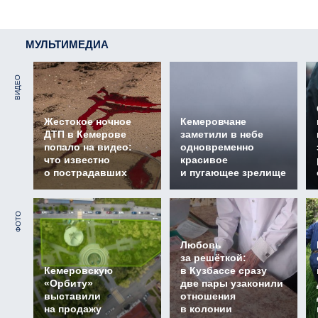
МУЛЬТИМЕДИА
ВИДЕО
Жестокое ночное
Кемеровчане
ДТП в Кемерове
заметили в небе
попало на видео:
одновременно
что известно
красивое
о пострадавших
и пугающее зрелище
ФОТО
Любовь
за решёткой:
Кемеровскую
в Кузбассе сразу
«Орбиту»
две пары узаконили
выставили
отношения
на продажу
в колонии