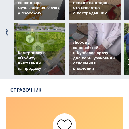
пенсионера-
попало на видео:
музыканта на глазах
что известно
у прохожих
о пострадавших
ФОТО
Любовь
за решёткой:
Кемеровскую
в Кузбассе сразу
«Орбиту»
две пары узаконили
выставили
отношения
на продажу
в колонии
СПРАВОЧНИК