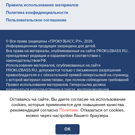
Правила использования материалов
Политика конфиденциальности
Пользовательское соглашение
© Все права защищены «ПРОКУЗБАСС.РУ»,
2026.
Информационная продукция запрещена для детей.
Все права на материалы, опубликованные на сайте PROKUZBASS.RU,
принадлежат редакции и охраняются в соответствии с
законодательством РФ.
Использование материалов, опубликованных на сайте
PROKUZBASS.RU, допускается только с письменного разрешения
правообладателя и с обязательной прямой гиперссылкой на страницу,
с которой материал заимствован, при полном соблюдении требований
Правил использования материалов. Гиперссылка должна
размещаться непосредственно в тексте, воспроизводящем
оригинальный материал PROKUZBASS.RU, до или после цитируемого
Оставаясь на сайте, Вы даете согласие на использование
блока.
cookies, которые применяются для повышения качества
рекомендаций согласно
Политике
. Отказаться от cookies,
можно через настройки Вашего браузера.
Разработка портала:
Центр интернет-проектов «МОЁ!»
OK