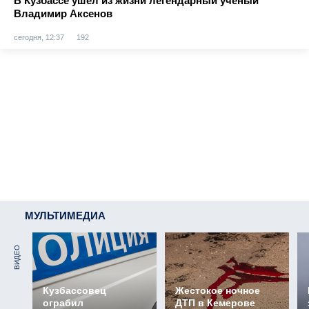
В Кузбассе ушёл из жизни легендарный учёный
Владимир Аксенов
сегодня, 12:37
192
МУЛЬТИМЕДИА
ВИДЕО
Кузбассовец
Жестокое ночное
ограбил
ДТП в Кемерове